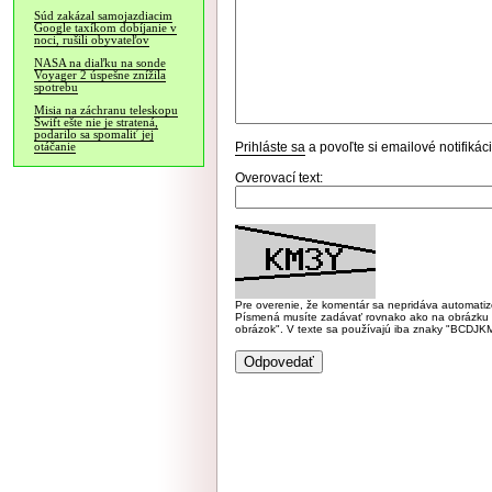
Súd zakázal samojazdiacim
Google taxíkom dobíjanie v
noci, rušili obyvateľov
NASA na diaľku na sonde
Voyager 2 úspešne znížila
spotrebu
Misia na záchranu teleskopu
Swift ešte nie je stratená,
podarilo sa spomaliť jej
Prihláste sa
a povoľte si emailové notifiká
otáčanie
Overovací text:
Pre overenie, že komentár sa nepridáva automatizov
Písmená musíte zadávať rovnako ako na obrázku veľk
obrázok". V texte sa používajú iba znaky "BC