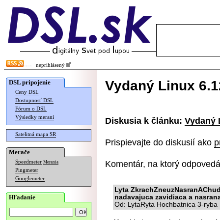
neprihlásený
Vydaný Linux 6.1
DSL pripojenie
Ceny DSL
Dostupnosť DSL
Fórum o DSL
Výsledky meraní
Diskusia k článku:
Vydaný 
Satelitná mapa SR
Prispievajte do diskusií ako
p
Merače
Komentár, na ktorý odpovedá
Speedmeter
Merania
Pingmeter
Googlemeter
Lyta ZkrachZneuzNasranAChudob
Hľadanie
nadavajuca zavidiaca a nasrana
Od: LytaRyta Hochbatnica 3-ryba 