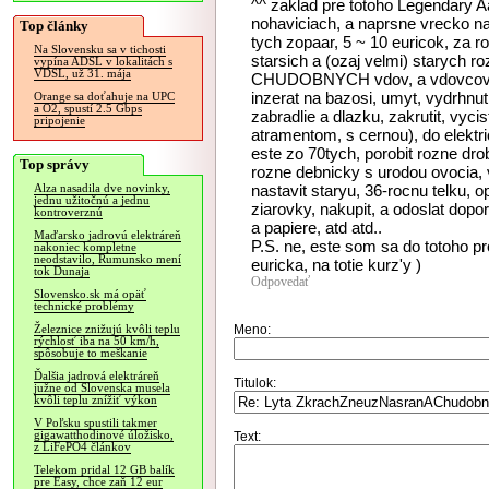
^^ zaklad pre totoho Legendary A
nohaviciach, a naprsne vrecko na
Top články
tych zopaar, 5 ~ 10 euricok, za ro
Na Slovensku sa v tichosti
starsich a (ozaj velmi) starych r
vypína ADSL v lokalitách s
VDSL, už 31. mája
CHUDOBNYCH vdov, a vdovcov, ~ j
inzerat na bazosi, umyt, vydrhnu
Orange sa doťahuje na UPC
a O2, spustí 2.5 Gbps
zabradlie a dlazku, zakrutit, vyci
pripojenie
atramentom, s cernou), do elektri
este zo 70tych, porobit rozne dr
Top správy
rozne debnicky s urodou ovocia, vy
nastavit staryu, 36-rocnu telku,
Alza nasadila dve novinky,
jednu užitočnú a jednu
ziarovky, nakupit, a odoslat dopo
kontroverznú
a papiere, atd atd..
Maďarsko jadrovú elektráreň
P.S. ne, este som sa do totoho pro
nakoniec kompletne
neodstavilo, Rumunsko mení
euricka, na totie kurz'y )
tok Dunaja
Odpovedať
Slovensko.sk má opäť
technické problémy
Meno:
Železnice znižujú kvôli teplu
rýchlosť iba na 50 km/h,
spôsobuje to meškanie
Ďalšia jadrová elektráreň
Titulok:
južne od Slovenska musela
kvôli teplu znížiť výkon
V Poľsku spustili takmer
gigawatthodinové úložisko,
Text:
z LiFePO4 článkov
Telekom pridal 12 GB balík
pre Easy, chce zaň 12 eur