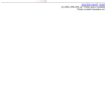
NÁVŠTEVNOSŤ
|
INZE
(C) 2004, 2005 DSL.sk | Všetky práva vyhradené
Všetky uvedené informácie sú b