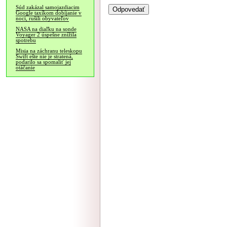
Súd zakázal samojazdiacim
Google taxíkom dobíjanie v
noci, rušili obyvateľov
NASA na diaľku na sonde
Voyager 2 úspešne znížila
spotrebu
Misia na záchranu teleskopu
Swift ešte nie je stratená,
podarilo sa spomaliť jej
otáčanie