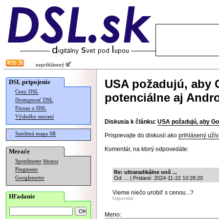
neprihlásený
USA požadujú, aby 
DSL pripojenie
Ceny DSL
potenciálne aj Andr
Dostupnosť DSL
Fórum o DSL
Výsledky meraní
Diskusia k článku:
USA požadujú, aby Goo
Satelitná mapa SR
Prispievajte do diskusií ako
prihlásený užív
Komentár, na ktorý odpovedáte:
Merače
Speedmeter
Merania
Pingmeter
Re: ultraradikálne onô ...
Googlemeter
Od: ... | Pridané: 2024-11-22 10:28:20
Vieme niečo urobiť s cenou...?
Hľadanie
Odpovedať
Meno: