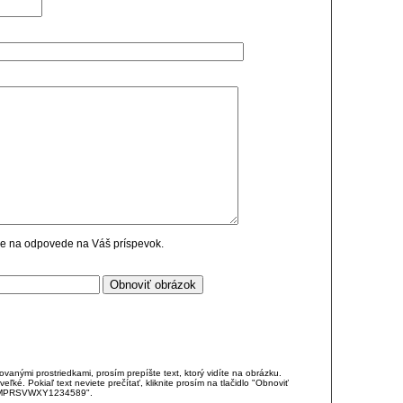
cie na odpovede na Váš príspevok.
anými prostriedkami, prosím prepíšte text, ktorý vidíte na obrázku.
é. Pokiaľ text neviete prečítať, kliknite prosím na tlačidlo "Obnoviť
DJKMPRSVWXY1234589".