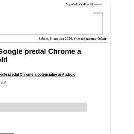
Za poslednú hodinu: 81 meraní
inzercia
Sobota, 8. augusta 2026, dnes má meniny
Oskár
Google predal Chrome a
oid
gle predal Chrome a potenciálne aj Android
ateľ
.