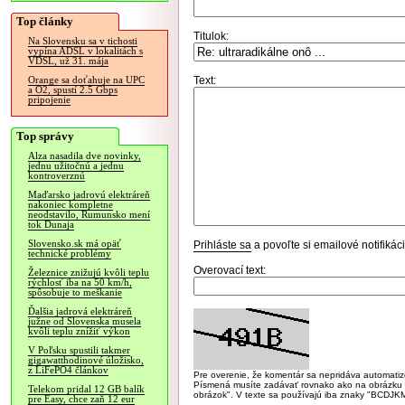
Top články
Titulok:
Na Slovensku sa v tichosti
vypína ADSL v lokalitách s
VDSL, už 31. mája
Text:
Orange sa doťahuje na UPC
a O2, spustí 2.5 Gbps
pripojenie
Top správy
Alza nasadila dve novinky,
jednu užitočnú a jednu
kontroverznú
Maďarsko jadrovú elektráreň
nakoniec kompletne
neodstavilo, Rumunsko mení
tok Dunaja
Slovensko.sk má opäť
Prihláste sa
a povoľte si emailové notifiká
technické problémy
Overovací text:
Železnice znižujú kvôli teplu
rýchlosť iba na 50 km/h,
spôsobuje to meškanie
Ďalšia jadrová elektráreň
južne od Slovenska musela
kvôli teplu znížiť výkon
V Poľsku spustili takmer
gigawatthodinové úložisko,
z LiFePO4 článkov
Pre overenie, že komentár sa nepridáva automatizov
Písmená musíte zadávať rovnako ako na obrázku veľk
Telekom pridal 12 GB balík
obrázok". V texte sa používajú iba znaky "BC
pre Easy, chce zaň 12 eur