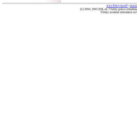
NÁVŠTEVNOSŤ
|
INZE
(C) 2004, 2005 DSL.sk | Všetky práva vyhradené
Všetky uvedené informácie sú b