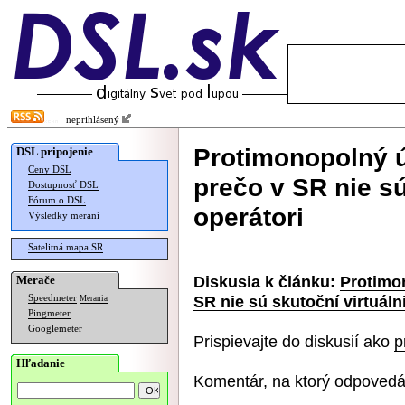
neprihlásený
Protimonopolný ú
DSL pripojenie
Ceny DSL
prečo v SR nie sú
Dostupnosť DSL
Fórum o DSL
operátori
Výsledky meraní
Satelitná mapa SR
Diskusia k článku:
Protimon
Merače
SR nie sú skutoční virtuáln
Speedmeter
Merania
Pingmeter
Googlemeter
Prispievajte do diskusií ako
p
Hľadanie
Komentár, na ktorý odpovedá