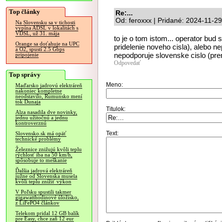
Top články
Re:...
Od: feroxxx | Pridané: 2024-11-2
Na Slovensku sa v tichosti
vypína ADSL v lokalitách s
VDSL, už 31. mája
to je o tom istom... operator bud 
Orange sa doťahuje na UPC
pridelenie noveho cisla), alebo 
a O2, spustí 2.5 Gbps
nepodporuje slovenske cislo (pren
pripojenie
Odpovedať
Top správy
Meno:
Maďarsko jadrovú elektráreň
nakoniec kompletne
neodstavilo, Rumunsko mení
tok Dunaja
Titulok:
Alza nasadila dve novinky,
jednu užitočnú a jednu
kontroverznú
Text:
Slovensko.sk má opäť
technické problémy
Železnice znižujú kvôli teplu
rýchlosť iba na 50 km/h,
spôsobuje to meškanie
Ďalšia jadrová elektráreň
južne od Slovenska musela
kvôli teplu znížiť výkon
V Poľsku spustili takmer
gigawatthodinové úložisko,
z LiFePO4 článkov
Telekom pridal 12 GB balík
pre Easy, chce zaň 12 eur