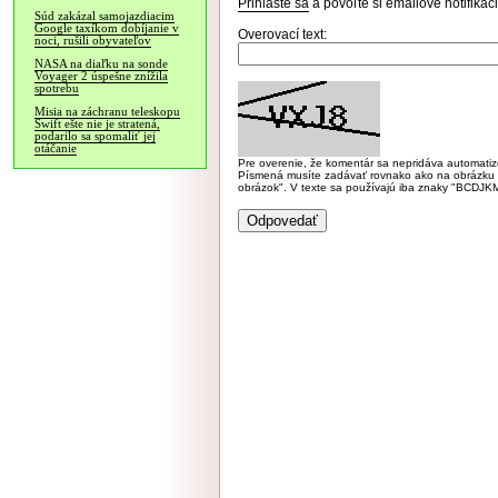
Prihláste sa
a povoľte si emailové notifiká
Súd zakázal samojazdiacim
Google taxíkom dobíjanie v
Overovací text:
noci, rušili obyvateľov
NASA na diaľku na sonde
Voyager 2 úspešne znížila
spotrebu
Misia na záchranu teleskopu
Swift ešte nie je stratená,
podarilo sa spomaliť jej
otáčanie
Pre overenie, že komentár sa nepridáva automatizov
Písmená musíte zadávať rovnako ako na obrázku veľk
obrázok". V texte sa používajú iba znaky "BC