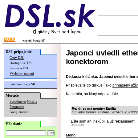
neprihlásený
Japonci uviedli eth
DSL pripojenie
Ceny DSL
konektorom
Dostupnosť DSL
Fórum o DSL
Výsledky meraní
Diskusia k článku:
Japonci uviedli ethe
Satelitná mapa SR
Prispievajte do diskusií ako
prihlásený užív
Komentár, na ktorý odpovedáte:
Merače
Speedmeter
Merania
Pingmeter
Re: dnes má meniny Emília
Googlemeter
Od: adolf kernel | Pridané: 2024-11-25 09:22
Ešte som ani nekúpil a už reklamujem!
Hľadanie
Odpovedať
Meno: