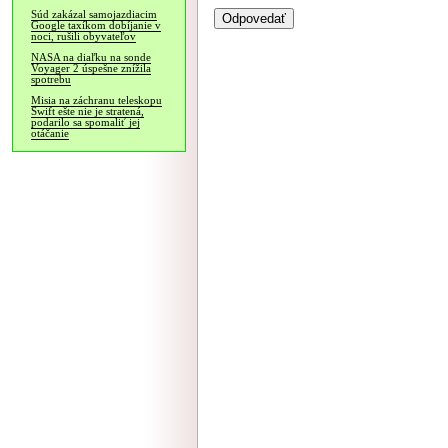
Súd zakázal samojazdiacim
Google taxíkom dobíjanie v
noci, rušili obyvateľov
NASA na diaľku na sonde
Voyager 2 úspešne znížila
spotrebu
Misia na záchranu teleskopu
Swift ešte nie je stratená,
podarilo sa spomaliť jej
otáčanie