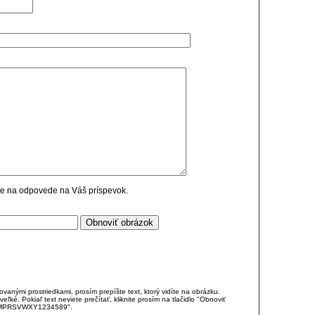
cie na odpovede na Váš príspevok.
anými prostriedkami, prosím prepíšte text, ktorý vidíte na obrázku.
é. Pokiaľ text neviete prečítať, kliknite prosím na tlačidlo "Obnoviť
DJKMPRSVWXY1234589".