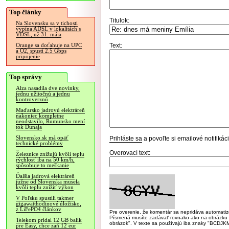
Top články
Titulok:
Na Slovensku sa v tichosti
vypína ADSL v lokalitách s
VDSL, už 31. mája
Text:
Orange sa doťahuje na UPC
a O2, spustí 2.5 Gbps
pripojenie
Top správy
Alza nasadila dve novinky,
jednu užitočnú a jednu
kontroverznú
Maďarsko jadrovú elektráreň
nakoniec kompletne
neodstavilo, Rumunsko mení
tok Dunaja
Slovensko.sk má opäť
Prihláste sa
a povoľte si emailové notifiká
technické problémy
Overovací text:
Železnice znižujú kvôli teplu
rýchlosť iba na 50 km/h,
spôsobuje to meškanie
Ďalšia jadrová elektráreň
južne od Slovenska musela
kvôli teplu znížiť výkon
V Poľsku spustili takmer
gigawatthodinové úložisko,
z LiFePO4 článkov
Pre overenie, že komentár sa nepridáva automatizov
Písmená musíte zadávať rovnako ako na obrázku veľk
Telekom pridal 12 GB balík
obrázok". V texte sa používajú iba znaky "BC
pre Easy, chce zaň 12 eur