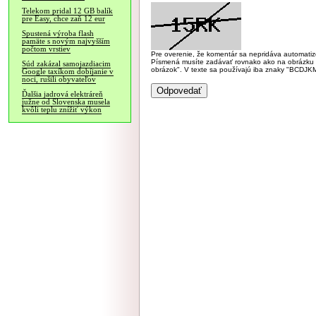
Telekom pridal 12 GB balík
pre Easy, chce zaň 12 eur
Spustená výroba flash
pamäte s novým najvyšším
počtom vrstiev
Pre overenie, že komentár sa nepridáva automatizov
Písmená musíte zadávať rovnako ako na obrázku veľk
Súd zakázal samojazdiacim
obrázok". V texte sa používajú iba znaky "BC
Google taxíkom dobíjanie v
noci, rušili obyvateľov
Ďalšia jadrová elektráreň
južne od Slovenska musela
kvôli teplu znížiť výkon