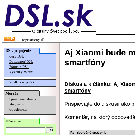
neprihlásený
Aj Xiaomi bude m
DSL pripojenie
Ceny DSL
smartfóny
Dostupnosť DSL
Fórum o DSL
Výsledky meraní
Satelitná mapa SR
Diskusia k článku:
Aj Xiao
smartfóny
Merače
Speedmeter
Merania
Prispievajte do diskusií ako
p
Pingmeter
Googlemeter
Komentár, na ktorý odpovedá
Hľadanie
Re: zbytočné snaženie