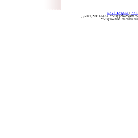
NÁVŠTEVNOSŤ
|
INZE
(C) 2004, 2005 DSL.sk | Všetky práva vyhradené
Všetky uvedené informácie sú b