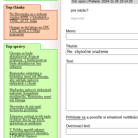
Od: spoo | Pridané: 2024-11-26 19:14:29
Top články
pre istotu?
Na Slovensku sa v tichosti
vypína ADSL v lokalitách s
Odpovedať
VDSL, už 31. mája
Orange sa doťahuje na UPC
a O2, spustí 2.5 Gbps
Meno:
pripojenie
Top správy
Titulok:
Chrome sa bude
aktualizovať dvakrát
týždenne, v budúcnosti sa
Text:
bude aktualizovať bez
reštartov
Rumunsko odstrelmi a
blokádou mení tok Dunaja,
aby udržalo jadrovú
elektráreň v chode
Maďarsko jadrovú elektráreň
nakoniec kompletne
neodstavilo, Rumunsko mení
tok Dunaja
Slovensko.sk má opäť
technické problémy
Železnice znižujú kvôli teplu
Prihláste sa
a povoľte si emailové notifiká
rýchlosť iba na 50 km/h,
spôsobuje to meškanie
Overovací text:
V Poľsku spustili takmer
gigawatthodinové úložisko,
z LiFePO4 článkov