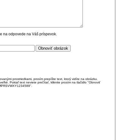
cie na odpovede na Váš príspevok.
anými prostriedkami, prosím prepíšte text, ktorý vidíte na obrázku.
é. Pokiaľ text neviete prečítať, kliknite prosím na tlačidlo "Obnoviť
DJKMPRSVWXY1234589".