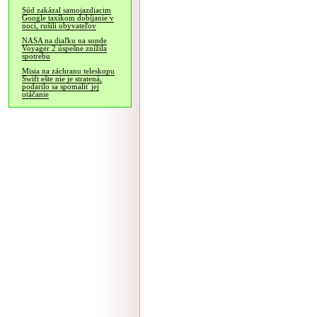
Súd zakázal samojazdiacim
Google taxíkom dobíjanie v
noci, rušili obyvateľov
NASA na diaľku na sonde
Voyager 2 úspešne znížila
spotrebu
Misia na záchranu teleskopu
Swift ešte nie je stratená,
podarilo sa spomaliť jej
otáčanie