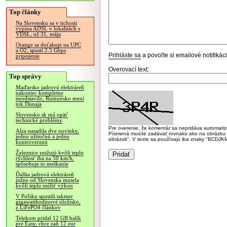
Top články
Na Slovensku sa v tichosti
vypína ADSL v lokalitách s
VDSL, už 31. mája
Orange sa doťahuje na UPC
a O2, spustí 2.5 Gbps
Prihláste sa
a povoľte si emailové notifiká
pripojenie
Overovací text:
Top správy
Maďarsko jadrovú elektráreň
nakoniec kompletne
neodstavilo, Rumunsko mení
tok Dunaja
Slovensko.sk má opäť
technické problémy
Pre overenie, že komentár sa nepridáva automatizov
Alza nasadila dve novinky,
Písmená musíte zadávať rovnako ako na obrázku veľk
jednu užitočnú a jednu
obrázok". V texte sa používajú iba znaky "BC
kontroverznú
Železnice znižujú kvôli teplu
rýchlosť iba na 50 km/h,
spôsobuje to meškanie
Ďalšia jadrová elektráreň
južne od Slovenska musela
kvôli teplu znížiť výkon
V Poľsku spustili takmer
gigawatthodinové úložisko,
z LiFePO4 článkov
Telekom pridal 12 GB balík
pre Easy, chce zaň 12 eur