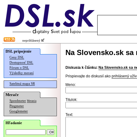
neprihlásený
Na Slovensko.sk sa 
DSL pripojenie
Ceny DSL
Dostupnosť DSL
Diskusia k článku:
Na Slovensko.sk sa ne
Fórum o DSL
Výsledky meraní
Prispievajte do diskusií ako
prihlásený užív
Satelitná mapa SR
Meno:
Merače
Titulok:
Speedmeter
Merania
Pingmeter
Googlemeter
Text:
Hľadanie