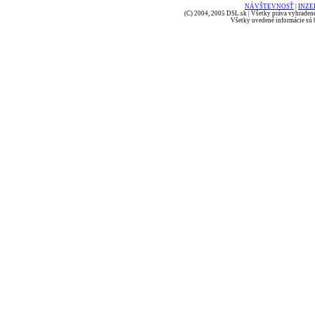
NÁVŠTEVNOSŤ
|
INZE
(C) 2004, 2005 DSL.sk | Všetky práva vyhradené
Všetky uvedené informácie sú b