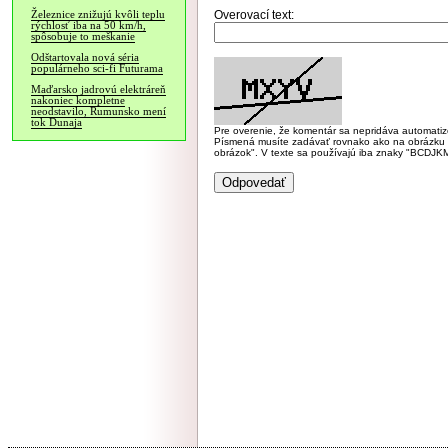
Overovací text:
Železnice znižujú kvôli teplu
rýchlosť iba na 50 km/h,
spôsobuje to meškanie
Odštartovala nová séria
populárneho sci-fi Futurama
Maďarsko jadrovú elektráreň
nakoniec kompletne
neodstavilo, Rumunsko mení
tok Dunaja
Pre overenie, že komentár sa nepridáva automatizov
Písmená musíte zadávať rovnako ako na obrázku veľk
obrázok". V texte sa používajú iba znaky "BC