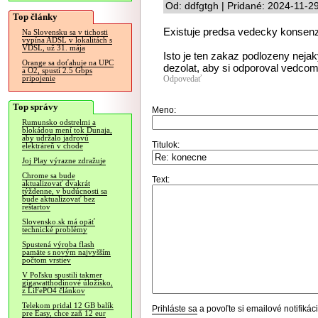
Od: ddfgtgh | Pridané: 2024-11-2
Top články
Existuje predsa vedecky konsenz
Na Slovensku sa v tichosti
vypína ADSL v lokalitách s
VDSL, už 31. mája
Isto je ten zakaz podlozeny neja
Orange sa doťahuje na UPC
dezolat, aby si odporoval vedcom
a O2, spustí 2.5 Gbps
Odpovedať
pripojenie
Top správy
Meno:
Rumunsko odstrelmi a
blokádou mení tok Dunaja,
aby udržalo jadrovú
Titulok:
elektráreň v chode
Joj Play výrazne zdražuje
Chrome sa bude
Text:
aktualizovať dvakrát
týždenne, v budúcnosti sa
bude aktualizovať bez
reštartov
Slovensko.sk má opäť
technické problémy
Spustená výroba flash
pamäte s novým najvyšším
počtom vrstiev
V Poľsku spustili takmer
gigawatthodinové úložisko,
z LiFePO4 článkov
Telekom pridal 12 GB balík
Prihláste sa
a povoľte si emailové notifiká
pre Easy, chce zaň 12 eur