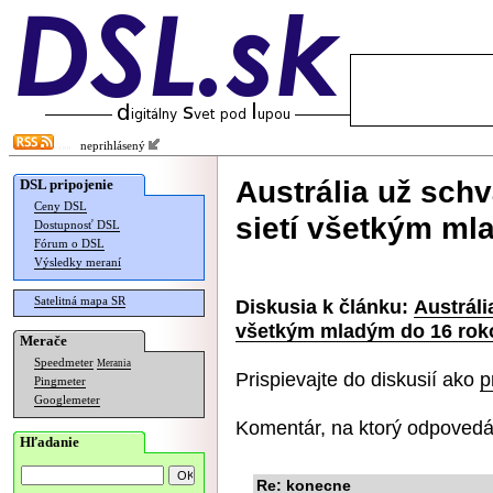
neprihlásený
Austrália už schv
DSL pripojenie
Ceny DSL
sietí všetkým ml
Dostupnosť DSL
Fórum o DSL
Výsledky meraní
Satelitná mapa SR
Diskusia k článku:
Austráli
všetkým mladým do 16 rok
Merače
Speedmeter
Merania
Prispievajte do diskusií ako
p
Pingmeter
Googlemeter
Komentár, na ktorý odpovedá
Hľadanie
Re: konecne