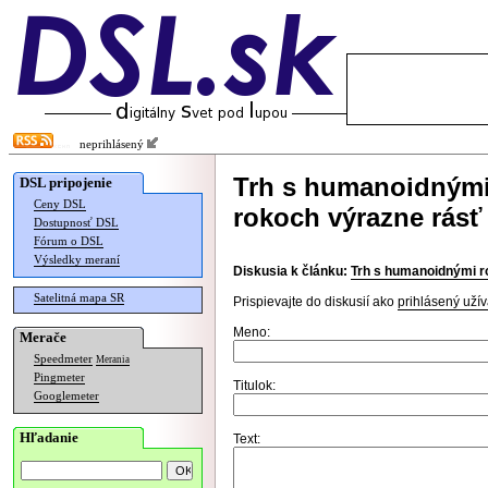
neprihlásený
Trh s humanoidnými 
DSL pripojenie
Ceny DSL
rokoch výrazne rásť
Dostupnosť DSL
Fórum o DSL
Výsledky meraní
Diskusia k článku:
Trh s humanoidnými ro
Satelitná mapa SR
Prispievajte do diskusií ako
prihlásený užív
Meno:
Merače
Speedmeter
Merania
Pingmeter
Titulok:
Googlemeter
Hľadanie
Text: