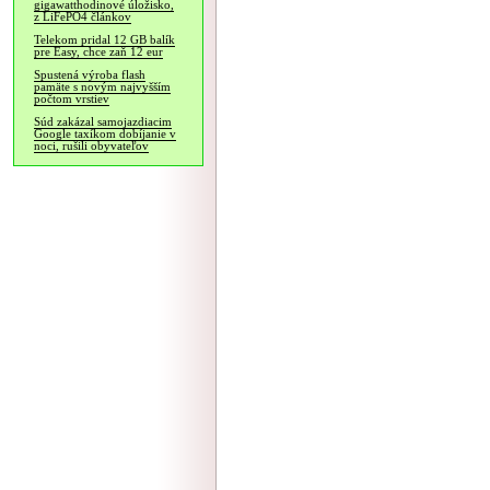
gigawatthodinové úložisko,
z LiFePO4 článkov
Telekom pridal 12 GB balík
pre Easy, chce zaň 12 eur
Spustená výroba flash
pamäte s novým najvyšším
počtom vrstiev
Súd zakázal samojazdiacim
Google taxíkom dobíjanie v
noci, rušili obyvateľov