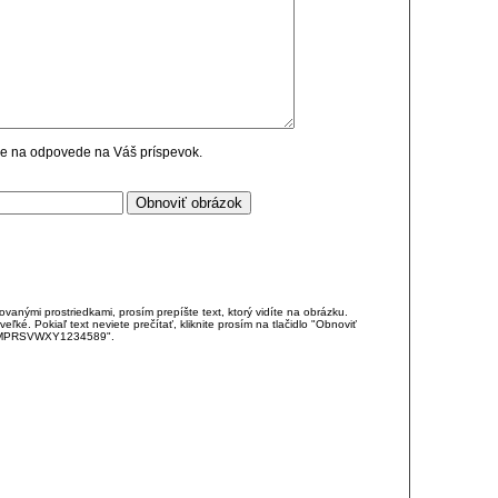
cie na odpovede na Váš príspevok.
anými prostriedkami, prosím prepíšte text, ktorý vidíte na obrázku.
é. Pokiaľ text neviete prečítať, kliknite prosím na tlačidlo "Obnoviť
DJKMPRSVWXY1234589".