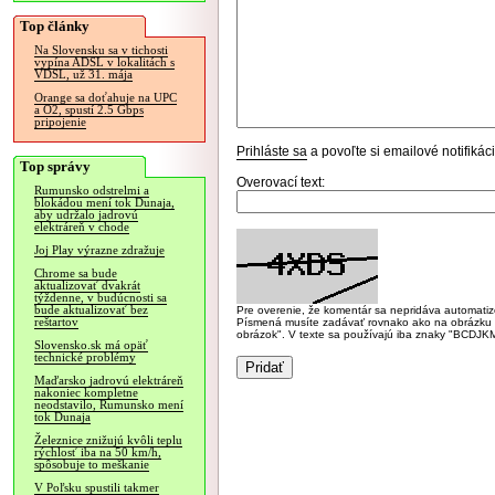
Top články
Na Slovensku sa v tichosti
vypína ADSL v lokalitách s
VDSL, už 31. mája
Orange sa doťahuje na UPC
a O2, spustí 2.5 Gbps
pripojenie
Prihláste sa
a povoľte si emailové notifiká
Top správy
Overovací text:
Rumunsko odstrelmi a
blokádou mení tok Dunaja,
aby udržalo jadrovú
elektráreň v chode
Joj Play výrazne zdražuje
Chrome sa bude
aktualizovať dvakrát
týždenne, v budúcnosti sa
bude aktualizovať bez
Pre overenie, že komentár sa nepridáva automatizov
reštartov
Písmená musíte zadávať rovnako ako na obrázku veľk
obrázok". V texte sa používajú iba znaky "BC
Slovensko.sk má opäť
technické problémy
Maďarsko jadrovú elektráreň
nakoniec kompletne
neodstavilo, Rumunsko mení
tok Dunaja
Železnice znižujú kvôli teplu
rýchlosť iba na 50 km/h,
spôsobuje to meškanie
V Poľsku spustili takmer