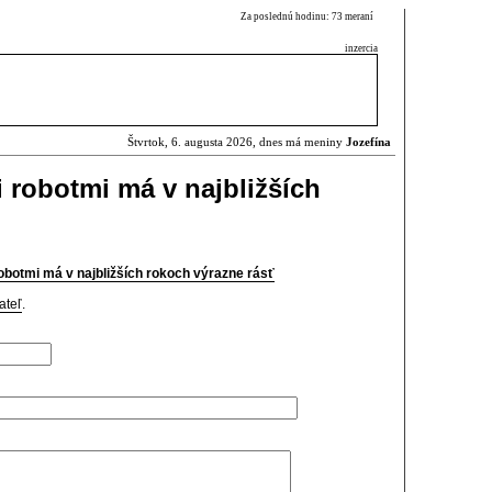
Za poslednú hodinu: 73 meraní
inzercia
Štvrtok, 6. augusta 2026, dnes má meniny
Jozefína
robotmi má v najbližších
botmi má v najbližších rokoch výrazne rásť
ateľ
.