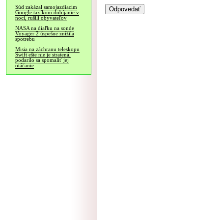
Súd zakázal samojazdiacim
Google taxíkom dobíjanie v
noci, rušili obyvateľov
NASA na diaľku na sonde
Voyager 2 úspešne znížila
spotrebu
Misia na záchranu teleskopu
Swift ešte nie je stratená,
podarilo sa spomaliť jej
otáčanie