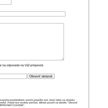
cie na odpovede na Váš príspevok.
anými prostriedkami, prosím prepíšte text, ktorý vidíte na obrázku.
é. Pokiaľ text neviete prečítať, kliknite prosím na tlačidlo "Obnoviť
DJKMPRSVWXY1234589".