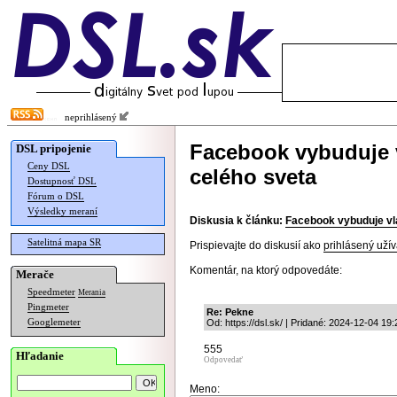
neprihlásený
Facebook vybuduje 
DSL pripojenie
Ceny DSL
celého sveta
Dostupnosť DSL
Fórum o DSL
Výsledky meraní
Diskusia k článku:
Facebook vybuduje vl
Satelitná mapa SR
Prispievajte do diskusií ako
prihlásený užív
Komentár, na ktorý odpovedáte:
Merače
Speedmeter
Merania
Pingmeter
Re: Pekne
Googlemeter
Od: https://dsl.sk/ | Pridané: 2024-12-04 19
555
Hľadanie
Odpovedať
Meno: