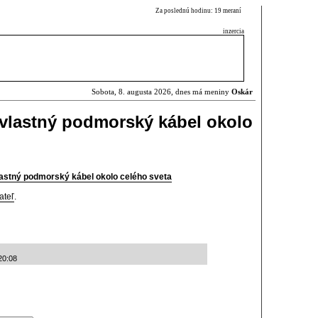
Za poslednú hodinu: 19 meraní
inzercia
Sobota, 8. augusta 2026, dnes má meniny
Oskár
vlastný podmorský kábel okolo
astný podmorský kábel okolo celého sveta
ateľ
.
:20:08