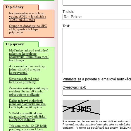
Top články
Titulok:
Na Slovensku sa v tichosti
vypína ADSL v lokalitách s
VDSL, už 31. mája
Text:
Orange sa doťahuje na UPC
a O2, spustí 2.5 Gbps
pripojenie
Top správy
Maďarsko jadrovú elektráreň
nakoniec kompletne
neodstavilo, Rumunsko mení
tok Dunaja
Alza nasadila dve novinky,
jednu užitočnú a jednu
kontroverznú
Slovensko.sk má opäť
Prihláste sa
a povoľte si emailové notifiká
technické problémy
Overovací text:
Železnice znižujú kvôli teplu
rýchlosť iba na 50 km/h,
spôsobuje to meškanie
Ďalšia jadrová elektráreň
južne od Slovenska musela
kvôli teplu znížiť výkon
V Poľsku spustili takmer
gigawatthodinové úložisko,
z LiFePO4 článkov
Pre overenie, že komentár sa nepridáva automatizov
Písmená musíte zadávať rovnako ako na obrázku veľk
Telekom pridal 12 GB balík
obrázok". V texte sa používajú iba znaky "BC
pre Easy, chce zaň 12 eur