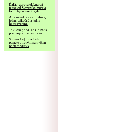
Ďalšia jadrová elektráreň
južne od Slovenska musela
kvôli teplu znížiť výkon
Alza nasadila dve novinky,
jednu užitočnú a jednu
kontroverznú
Telekom pridal 12 GB balík
pre Easy, chce zaň 12 eur
Spustená výroba flash
pamäte s novým najvyšším
počtom vrstiev