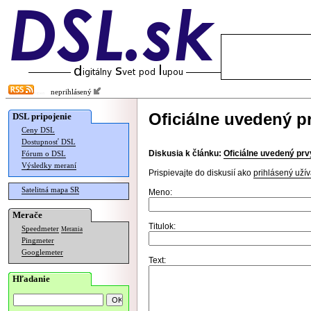
neprihlásený
Oficiálne uvedený p
DSL pripojenie
Ceny DSL
Dostupnosť DSL
Diskusia k článku:
Oficiálne uvedený prv
Fórum o DSL
Výsledky meraní
Prispievajte do diskusií ako
prihlásený užív
Satelitná mapa SR
Meno:
Merače
Titulok:
Speedmeter
Merania
Pingmeter
Googlemeter
Text:
Hľadanie