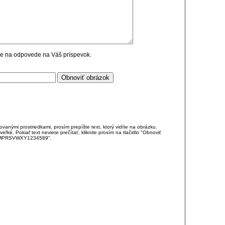
cie na odpovede na Váš príspevok.
anými prostriedkami, prosím prepíšte text, ktorý vidíte na obrázku.
é. Pokiaľ text neviete prečítať, kliknite prosím na tlačidlo "Obnoviť
DJKMPRSVWXY1234589".