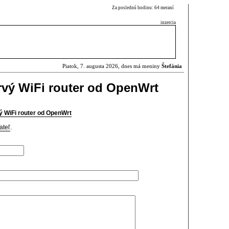
Za poslednú hodinu: 64 meraní
inzercia
Piatok, 7. augusta 2026, dnes má meniny
Štefánia
rvý WiFi router od OpenWrt
ý WiFi router od OpenWrt
ateľ
.