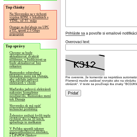
Top články
Na Slovensku sa v tichosti
vypína ADSL v lokalitách s
VDSL, už 31. mája
Orange sa doťahuje na UPC
a O2, spustí 2.5 Gbps
Prihláste sa
a povoľte si emailové notifiká
pripojenie
Overovací text:
Top správy
Chrome sa bude
aktualizovať dvakrát
týždenne, v budúcnosti sa
bude aktualizovať bez
reštartov
Rumunsko odstrelmi a
blokádou mení tok Dunaja,
Pre overenie, že komentár sa nepridáva automatizov
aby udržalo jadrovú
Písmená musíte zadávať rovnako ako na obrázku veľk
elektráreň v chode
obrázok". V texte sa používajú iba znaky "BC
Maďarsko jadrovú elektráreň
nakoniec kompletne
neodstavilo, Rumunsko mení
tok Dunaja
Slovensko.sk má opäť
technické problémy
Železnice znižujú kvôli teplu
rýchlosť iba na 50 km/h,
spôsobuje to meškanie
V Poľsku spustili takmer
gigawatthodinové úložisko,
z LiFePO4 článkov