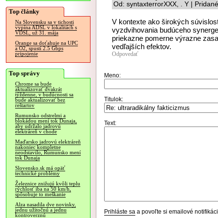
Od: syntaxterrorXXX, . Y | Pridan
Top články
V kontexte ako širokých súvislo
Na Slovensku sa v tichosti
vypína ADSL v lokalitách s
vyzdvihovania budúceho synerge
VDSL, už 31. mája
priekazne pomerne výrazne zasaho
Orange sa doťahuje na UPC
vedľajších efektov.
a O2, spustí 2.5 Gbps
Odpovedať
pripojenie
Top správy
Meno:
Chrome sa bude
aktualizovať dvakrát
týždenne, v budúcnosti sa
Titulok:
bude aktualizovať bez
reštartov
Rumunsko odstrelmi a
blokádou mení tok Dunaja,
Text:
aby udržalo jadrovú
elektráreň v chode
Maďarsko jadrovú elektráreň
nakoniec kompletne
neodstavilo, Rumunsko mení
tok Dunaja
Slovensko.sk má opäť
technické problémy
Železnice znižujú kvôli teplu
rýchlosť iba na 50 km/h,
spôsobuje to meškanie
Alza nasadila dve novinky,
jednu užitočnú a jednu
Prihláste sa
a povoľte si emailové notifiká
kontroverznú