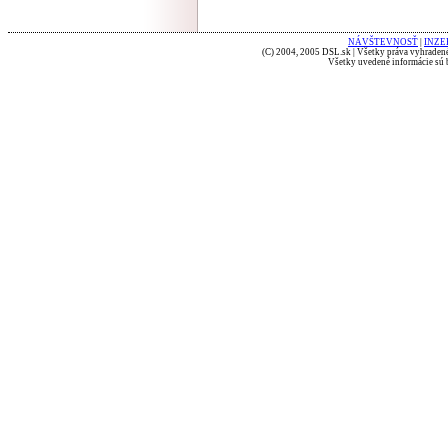
NÁVŠTEVNOSŤ
|
INZE
(C) 2004, 2005 DSL.sk | Všetky práva vyhradené
Všetky uvedené informácie sú b