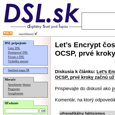
neprihlásený
Let’s Encrypt čo
DSL pripojenie
Ceny DSL
OCSP, prvé kroky
Dostupnosť DSL
Fórum o DSL
Výsledky meraní
Satelitná mapa SR
Diskusia k článku:
Let’s E
OCSP, prvé kroky začnú už 
Merače
Speedmeter
Merania
Prispievajte do diskusií ako
p
Pingmeter
Googlemeter
Komentár, na ktorý odpovedá
Hľadanie
ultraradikálny fakticizmus