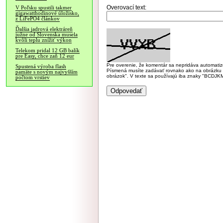
Overovací text:
V Poľsku spustili takmer
gigawatthodinové úložisko,
z LiFePO4 článkov
Ďalšia jadrová elektráreň
južne od Slovenska musela
kvôli teplu znížiť výkon
Telekom pridal 12 GB balík
pre Easy, chce zaň 12 eur
Pre overenie, že komentár sa nepridáva automatizov
Spustená výroba flash
Písmená musíte zadávať rovnako ako na obrázku veľk
pamäte s novým najvyšším
obrázok". V texte sa používajú iba znaky "BC
počtom vrstiev