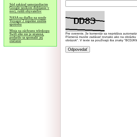
Súd zakázal samojazdiacim
Google taxíkom dobíjanie v
noci, rušili obyvateľov
NASA na diaľku na sonde
Voyager 2 úspešne znížila
spotrebu
Misia na záchranu teleskopu
Pre overenie, že komentár sa nepridáva automatizov
Swift ešte nie je stratená,
Písmená musíte zadávať rovnako ako na obrázku veľk
podarilo sa spomaliť jej
obrázok". V texte sa používajú iba znaky "BC
otáčanie