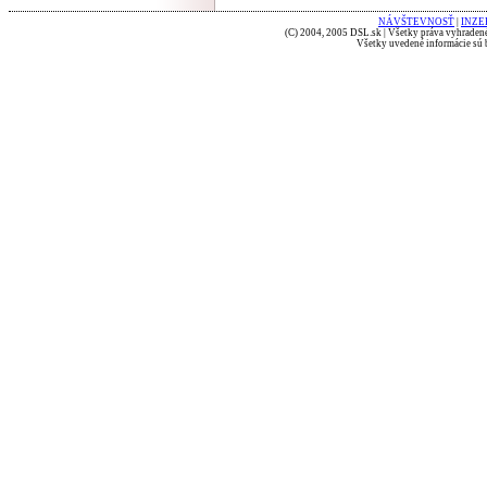
NÁVŠTEVNOSŤ
|
INZE
(C) 2004, 2005 DSL.sk | Všetky práva vyhradené
Všetky uvedené informácie sú b