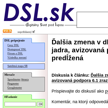
neprihlásený
Ďalšia zmena v d
DSL pripojenie
Ceny DSL
jadra, avizovaná 
Dostupnosť DSL
Fórum o DSL
predĺžená
Výsledky meraní
Satelitná mapa SR
Diskusia k článku:
Ďalšia z
Merače
avizovaná podpora 6.1 zraz
Speedmeter
Merania
Pingmeter
Googlemeter
Prispievajte do diskusií ako
p
Hľadanie
Komentár, na ktorý odpovedá