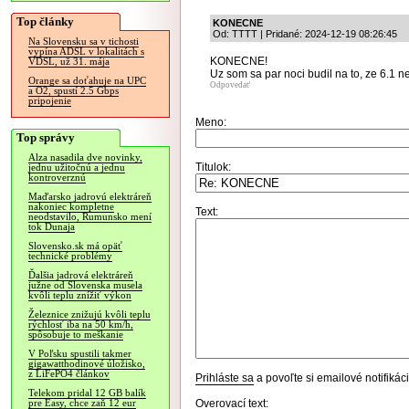
Top články
KONECNE
Od: TTTT | Pridané: 2024-12-19 08:26:45
Na Slovensku sa v tichosti
vypína ADSL v lokalitách s
KONECNE!
VDSL, už 31. mája
Uz som sa par noci budil na to, ze 6.1
Orange sa doťahuje na UPC
Odpovedať
a O2, spustí 2.5 Gbps
pripojenie
Meno:
Top správy
Alza nasadila dve novinky,
Titulok:
jednu užitočnú a jednu
kontroverznú
Maďarsko jadrovú elektráreň
nakoniec kompletne
Text:
neodstavilo, Rumunsko mení
tok Dunaja
Slovensko.sk má opäť
technické problémy
Ďalšia jadrová elektráreň
južne od Slovenska musela
kvôli teplu znížiť výkon
Železnice znižujú kvôli teplu
rýchlosť iba na 50 km/h,
spôsobuje to meškanie
V Poľsku spustili takmer
gigawatthodinové úložisko,
z LiFePO4 článkov
Prihláste sa
a povoľte si emailové notifiká
Telekom pridal 12 GB balík
Overovací text:
pre Easy, chce zaň 12 eur