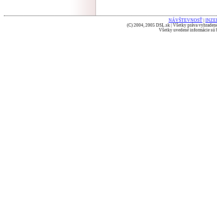
NÁVŠTEVNOSŤ
|
INZE
(C) 2004, 2005 DSL.sk | Všetky práva vyhradené
Všetky uvedené informácie sú b