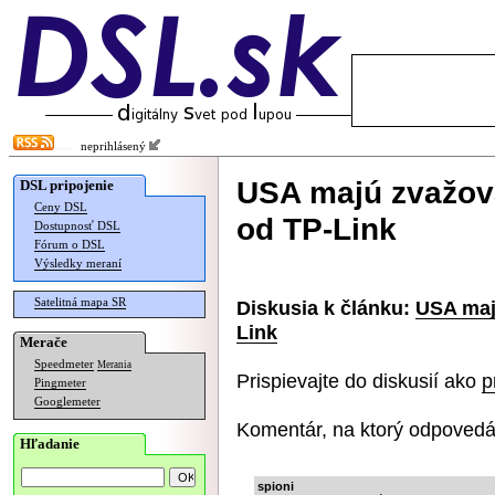
neprihlásený
USA majú zvažova
DSL pripojenie
Ceny DSL
od TP-Link
Dostupnosť DSL
Fórum o DSL
Výsledky meraní
Satelitná mapa SR
Diskusia k článku:
USA maj
Link
Merače
Speedmeter
Merania
Prispievajte do diskusií ako
p
Pingmeter
Googlemeter
Komentár, na ktorý odpovedá
Hľadanie
spioni