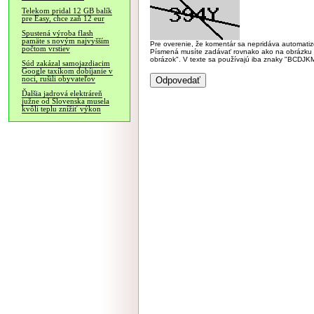
Telekom pridal 12 GB balík
pre Easy, chce zaň 12 eur
Spustená výroba flash
pamäte s novým najvyšším
Pre overenie, že komentár sa nepridáva automatizov
počtom vrstiev
Písmená musíte zadávať rovnako ako na obrázku veľk
obrázok". V texte sa používajú iba znaky "BC
Súd zakázal samojazdiacim
Google taxíkom dobíjanie v
noci, rušili obyvateľov
Ďalšia jadrová elektráreň
južne od Slovenska musela
kvôli teplu znížiť výkon