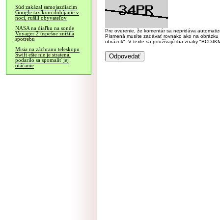
Súd zakázal samojazdiacim
Google taxíkom dobíjanie v
noci, rušili obyvateľov
NASA na diaľku na sonde
Pre overenie, že komentár sa nepridáva automatizov
Voyager 2 úspešne znížila
Písmená musíte zadávať rovnako ako na obrázku veľk
spotrebu
obrázok". V texte sa používajú iba znaky "BC
Misia na záchranu teleskopu
Swift ešte nie je stratená,
podarilo sa spomaliť jej
otáčanie