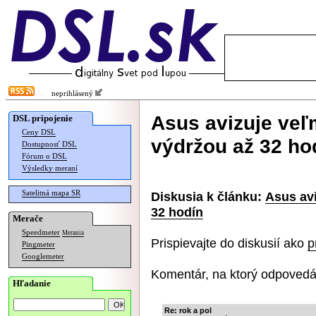
neprihlásený
Asus avizuje veľ
DSL pripojenie
Ceny DSL
výdržou až 32 ho
Dostupnosť DSL
Fórum o DSL
Výsledky meraní
Satelitná mapa SR
Diskusia k článku:
Asus avi
32 hodín
Merače
Speedmeter
Merania
Prispievajte do diskusií ako
p
Pingmeter
Googlemeter
Komentár, na ktorý odpovedá
Hľadanie
Re: rok a pol