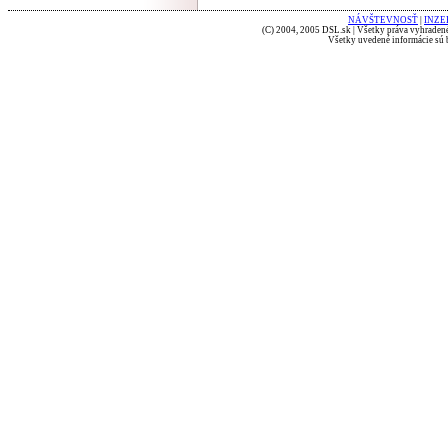
NÁVŠTEVNOSŤ
|
INZE
(C) 2004, 2005 DSL.sk | Všetky práva vyhradené
Všetky uvedené informácie sú b