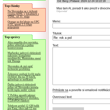
Od: Berg | Pridané: 2024-12-24 10:22:18
Top články
Mas tam AI, poradi ti ako prezit v divoci
Na Slovensku sa v tichosti
Odpovedať
vypína ADSL v lokalitách s
VDSL, už 31. mája
Meno:
Orange sa doťahuje na UPC
a O2, spustí 2.5 Gbps
pripojenie
Titulok:
Top správy
Alza nasadila dve novinky,
jednu užitočnú a jednu
Text:
kontroverznú
Maďarsko jadrovú elektráreň
nakoniec kompletne
neodstavilo, Rumunsko mení
tok Dunaja
Slovensko.sk má opäť
technické problémy
Železnice znižujú kvôli teplu
rýchlosť iba na 50 km/h,
spôsobuje to meškanie
Ďalšia jadrová elektráreň
južne od Slovenska musela
Prihláste sa
a povoľte si emailové notifiká
kvôli teplu znížiť výkon
V Poľsku spustili takmer
Overovací text:
gigawatthodinové úložisko,
z LiFePO4 článkov
Telekom pridal 12 GB balík
pre Easy, chce zaň 12 eur