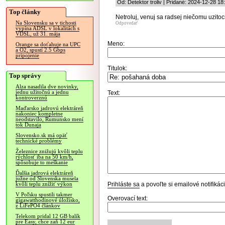
Od: Detektor troliv | Pridané: 2024-12-28 18
Top články
Netroluj, venuj sa radsej niečomu uzito
Na Slovensku sa v tichosti
Odpovedať
vypína ADSL v lokalitách s
VDSL, už 31. mája
Meno:
Orange sa doťahuje na UPC
a O2, spustí 2.5 Gbps
pripojenie
Titulok:
Top správy
Alza nasadila dve novinky,
jednu užitočnú a jednu
Text:
kontroverznú
Maďarsko jadrovú elektráreň
nakoniec kompletne
neodstavilo, Rumunsko mení
tok Dunaja
Slovensko.sk má opäť
technické problémy
Železnice znižujú kvôli teplu
rýchlosť iba na 50 km/h,
spôsobuje to meškanie
Ďalšia jadrová elektráreň
južne od Slovenska musela
Prihláste sa
a povoľte si emailové notifiká
kvôli teplu znížiť výkon
V Poľsku spustili takmer
Overovací text:
gigawatthodinové úložisko,
z LiFePO4 článkov
Telekom pridal 12 GB balík
pre Easy, chce zaň 12 eur