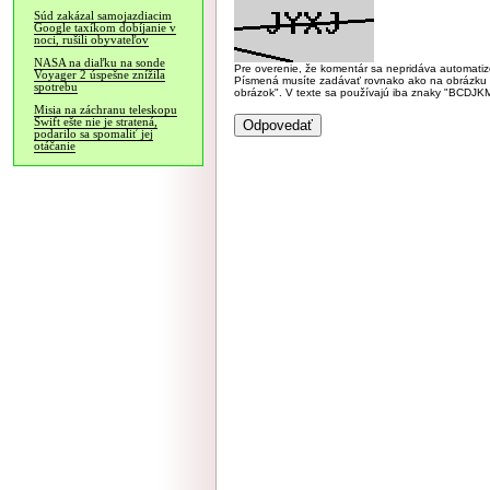
Súd zakázal samojazdiacim
Google taxíkom dobíjanie v
noci, rušili obyvateľov
NASA na diaľku na sonde
Pre overenie, že komentár sa nepridáva automatizov
Voyager 2 úspešne znížila
Písmená musíte zadávať rovnako ako na obrázku veľk
spotrebu
obrázok". V texte sa používajú iba znaky "BC
Misia na záchranu teleskopu
Swift ešte nie je stratená,
podarilo sa spomaliť jej
otáčanie