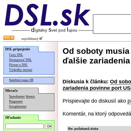
neprihlásený
Od soboty musia
DSL pripojenie
Ceny DSL
ďalšie zariadeni
Dostupnosť DSL
Fórum o DSL
Výsledky meraní
Satelitná mapa SR
Diskusia k článku:
Od sobo
zariadenia povinne port U
Merače
Speedmeter
Merania
Prispievajte do diskusií ako
p
Pingmeter
Googlemeter
Komentár, na ktorý odpovedá
Hľadanie
Re: pošahaná doba