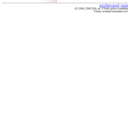
NÁVŠTEVNOSŤ
|
INZE
(C) 2004, 2005 DSL.sk | Všetky práva vyhradené
Všetky uvedené informácie sú b