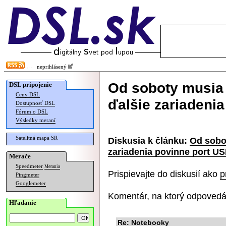
neprihlásený
Od soboty musia
DSL pripojenie
Ceny DSL
ďalšie zariadeni
Dostupnosť DSL
Fórum o DSL
Výsledky meraní
Satelitná mapa SR
Diskusia k článku:
Od sobo
zariadenia povinne port U
Merače
Speedmeter
Merania
Prispievajte do diskusií ako
p
Pingmeter
Googlemeter
Komentár, na ktorý odpovedá
Hľadanie
Re: Notebooky