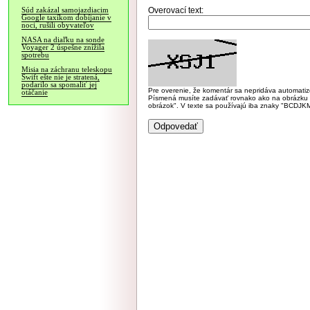
Overovací text:
Súd zakázal samojazdiacim
Google taxíkom dobíjanie v
noci, rušili obyvateľov
NASA na diaľku na sonde
Voyager 2 úspešne znížila
spotrebu
Misia na záchranu teleskopu
Swift ešte nie je stratená,
podarilo sa spomaliť jej
Pre overenie, že komentár sa nepridáva automatizov
otáčanie
Písmená musíte zadávať rovnako ako na obrázku veľk
obrázok". V texte sa používajú iba znaky "BC