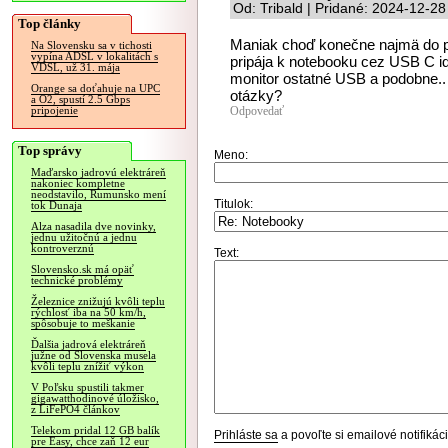
Od: Tribald | Pridané: 2024-12-28
Top články
Maniak choď konečne najmä do pr
Na Slovensku sa v tichosti
vypína ADSL v lokalitách s
pripája k notebooku cez USB C id
VDSL, už 31. mája
monitor ostatné USB a podobne.. 
Orange sa doťahuje na UPC
otázky?
a O2, spustí 2.5 Gbps
Odpovedať
pripojenie
Top správy
Meno:
Maďarsko jadrovú elektráreň
nakoniec kompletne
neodstavilo, Rumunsko mení
Titulok:
tok Dunaja
Alza nasadila dve novinky,
jednu užitočnú a jednu
kontroverznú
Text:
Slovensko.sk má opäť
technické problémy
Železnice znižujú kvôli teplu
rýchlosť iba na 50 km/h,
spôsobuje to meškanie
Ďalšia jadrová elektráreň
južne od Slovenska musela
kvôli teplu znížiť výkon
V Poľsku spustili takmer
gigawatthodinové úložisko,
z LiFePO4 článkov
Telekom pridal 12 GB balík
Prihláste sa
a povoľte si emailové notifiká
pre Easy, chce zaň 12 eur