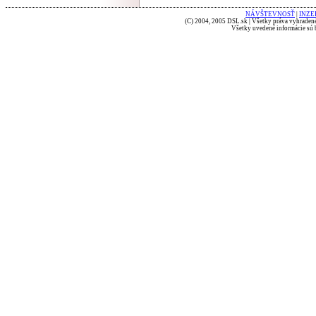
NÁVŠTEVNOSŤ
|
INZE
(C) 2004, 2005 DSL.sk | Všetky práva vyhradené
Všetky uvedené informácie sú b