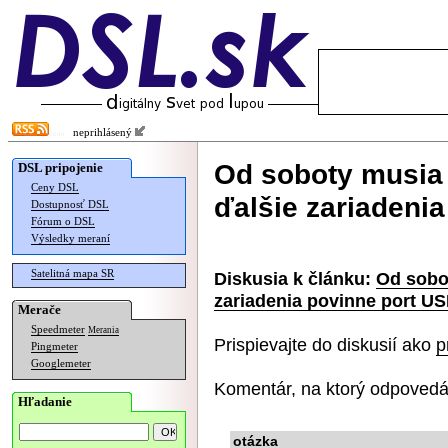
neprihlásený
Od soboty musia
DSL pripojenie
Ceny DSL
ďalšie zariadeni
Dostupnosť DSL
Fórum o DSL
Výsledky meraní
Satelitná mapa SR
Diskusia k článku:
Od sobo
zariadenia povinne port U
Merače
Speedmeter
Merania
Prispievajte do diskusií ako
p
Pingmeter
Googlemeter
Komentár, na ktorý odpovedá
Hľadanie
otázka