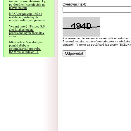
tretiny lístkov elektronicky,
Overovací text:
po donútení cestujúcich na
takýto nákup
NASA pripravuje ISS na
inštaláciu posledných
nových solárnych panelov
Vydaný nový FFmpeg 9.0,
zlepšil akceleráciu
profesionálnych formátov
videa
Pre overenie, že komentár sa nepridáva automatizov
Písmená musíte zadávať rovnako ako na obrázku veľk
Microsoft v čase drahých
obrázok". V texte sa používajú iba znaky "BC
pamätí sľubuje
optimalizovať spotrebu
RAM vo Windows 11