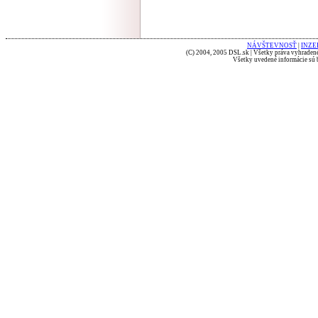
NÁVŠTEVNOSŤ
|
INZE
(C) 2004, 2005 DSL.sk | Všetky práva vyhradené
Všetky uvedené informácie sú b