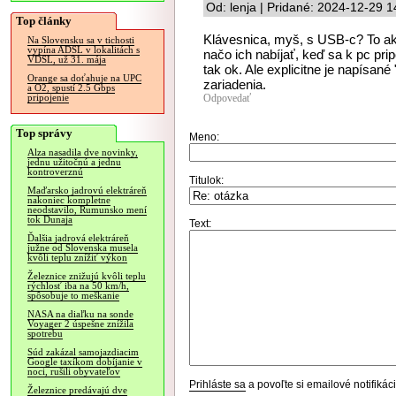
Od: lenja | Pridané: 2024-12-29 1
Top články
Klávesnica, myš, s USB-c? To ako
Na Slovensku sa v tichosti
vypína ADSL v lokalitách s
načo ich nabíjať, keď sa k pc pri
VDSL, už 31. mája
tak ok. Ale explicitne je napísané
Orange sa doťahuje na UPC
zariadenia.
a O2, spustí 2.5 Gbps
Odpovedať
pripojenie
Top správy
Meno:
Alza nasadila dve novinky,
jednu užitočnú a jednu
kontroverznú
Titulok:
Maďarsko jadrovú elektráreň
nakoniec kompletne
neodstavilo, Rumunsko mení
tok Dunaja
Text:
Ďalšia jadrová elektráreň
južne od Slovenska musela
kvôli teplu znížiť výkon
Železnice znižujú kvôli teplu
rýchlosť iba na 50 km/h,
spôsobuje to meškanie
NASA na diaľku na sonde
Voyager 2 úspešne znížila
spotrebu
Súd zakázal samojazdiacim
Google taxíkom dobíjanie v
noci, rušili obyvateľov
Prihláste sa
a povoľte si emailové notifiká
Železnice predávajú dve