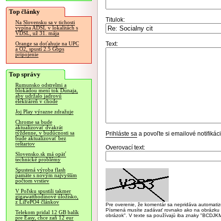
Top články
Titulok:
Na Slovensku sa v tichosti
vypína ADSL v lokalitách s
VDSL, už 31. mája
Text:
Orange sa doťahuje na UPC
a O2, spustí 2.5 Gbps
pripojenie
Top správy
Rumunsko odstrelmi a
blokádou mení tok Dunaja,
aby udržalo jadrovú
elektráreň v chode
Joj Play výrazne zdražuje
Chrome sa bude
aktualizovať dvakrát
týždenne, v budúcnosti sa
Prihláste sa
a povoľte si emailové notifiká
bude aktualizovať bez
reštartov
Overovací text:
Slovensko.sk má opäť
technické problémy
Spustená výroba flash
pamäte s novým najvyšším
počtom vrstiev
V Poľsku spustili takmer
gigawatthodinové úložisko,
z LiFePO4 článkov
Pre overenie, že komentár sa nepridáva automatizov
Písmená musíte zadávať rovnako ako na obrázku veľk
Telekom pridal 12 GB balík
obrázok". V texte sa používajú iba znaky "BC
pre Easy, chce zaň 12 eur