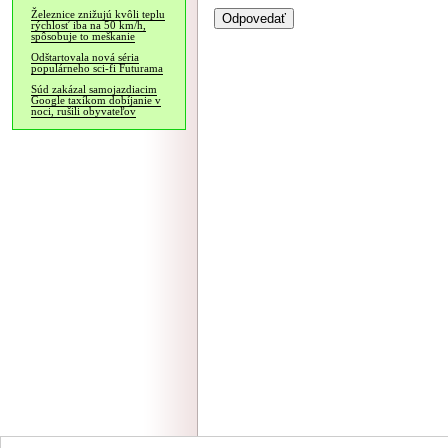
Železnice znižujú kvôli teplu
rýchlosť iba na 50 km/h,
spôsobuje to meškanie
Odštartovala nová séria
populárneho sci-fi Futurama
Súd zakázal samojazdiacim
Google taxíkom dobíjanie v
noci, rušili obyvateľov
NÁVŠTEVNOSŤ
|
INZE