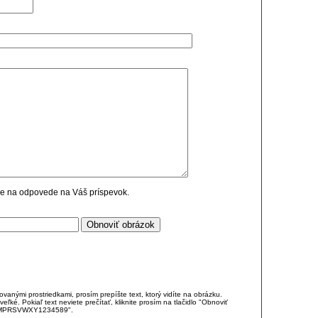
cie na odpovede na Váš príspevok.
anými prostriedkami, prosím prepíšte text, ktorý vidíte na obrázku.
é. Pokiaľ text neviete prečítať, kliknite prosím na tlačidlo "Obnoviť
DJKMPRSVWXY1234589".