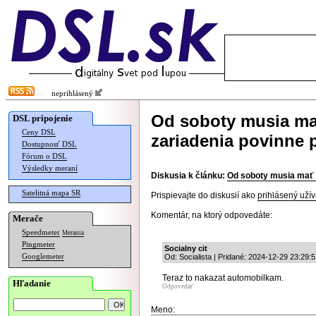
neprihlásený
Od soboty musia ma
DSL pripojenie
Ceny DSL
zariadenia povinne 
Dostupnosť DSL
Fórum o DSL
Výsledky meraní
Diskusia k článku:
Od soboty musia mať 
Satelitná mapa SR
Prispievajte do diskusií ako
prihlásený užív
Komentár, na ktorý odpovedáte:
Merače
Speedmeter
Merania
Pingmeter
Socialny cit
Googlemeter
Od: Socialista | Pridané: 2024-12-29 23:29:
Teraz to nakazat automobilkam.
Hľadanie
Odpovedať
Meno: