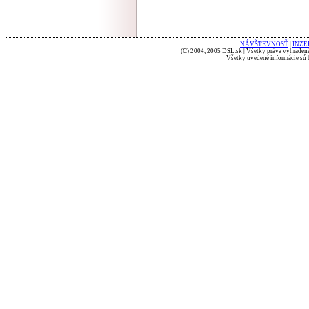
NÁVŠTEVNOSŤ
|
INZE
(C) 2004, 2005 DSL.sk | Všetky práva vyhradené
Všetky uvedené informácie sú b