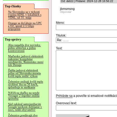
Od: deb1l | Pridané: 2024-12-28 16:56:22
Top články
jbmsmsng
Na Slovensku sa v tichosti
Odpovedať
vypína ADSL v lokalitách s
VDSL, už 31. mája
Meno:
Orange sa doťahuje na UPC
a O2, spustí 2.5 Gbps
pripojenie
Titulok:
Top správy
Alza nasadila dve novinky,
jednu užitočnú a jednu
Text:
kontroverznú
Maďarsko jadrovú elektráreň
nakoniec kompletne
neodstavilo, Rumunsko mení
tok Dunaja
Ďalšia jadrová elektráreň
južne od Slovenska musela
kvôli teplu znížiť výkon
Železnice znižujú kvôli teplu
rýchlosť iba na 50 km/h,
spôsobuje to meškanie
NASA na diaľku na sonde
Prihláste sa
a povoľte si emailové notifiká
Voyager 2 úspešne znížila
spotrebu
Overovací text:
Súd zakázal samojazdiacim
Google taxíkom dobíjanie v
noci, rušili obyvateľov
Železnice predávajú dve