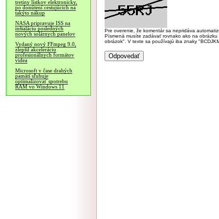
tretiny lístkov elektronicky,
po donútení cestujúcich na
takýto nákup
NASA pripravuje ISS na
inštaláciu posledných
Pre overenie, že komentár sa nepridáva automatizov
nových solárnych panelov
Písmená musíte zadávať rovnako ako na obrázku veľk
obrázok". V texte sa používajú iba znaky "BC
Vydaný nový FFmpeg 9.0,
zlepšil akceleráciu
profesionálnych formátov
videa
Microsoft v čase drahých
pamätí sľubuje
optimalizovať spotrebu
RAM vo Windows 11