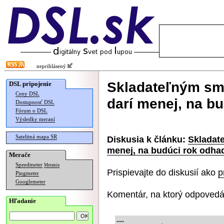
neprihlásený
Skladateľným sm
DSL pripojenie
Ceny DSL
darí menej, na b
Dostupnosť DSL
Fórum o DSL
Výsledky meraní
Satelitná mapa SR
Diskusia k článku:
Skladat
menej, na budúci rok odha
Merače
Speedmeter
Merania
Prispievajte do diskusií ako
p
Pingmeter
Googlemeter
Komentár, na ktorý odpovedá
Hľadanie
.....