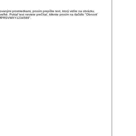
anými prostriedkami, prosím prepíšte text, ktorý vidíte na obrázku.
é. Pokiaľ text neviete prečítať, kliknite prosím na tlačidlo "Obnoviť
DJKMPRSVWXY1234589".