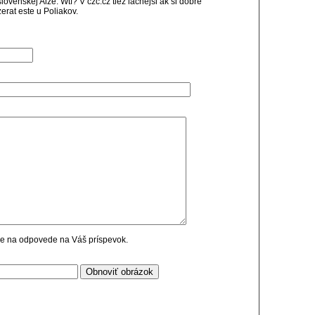
ovenskej Alze. Wtf? V czc.cz tiez lacnejsi ak si dobre
rat este u Poliakov.
cie na odpovede na Váš príspevok.