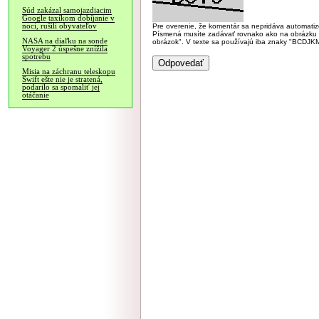
Súd zakázal samojazdiacim
Google taxíkom dobíjanie v
noci, rušili obyvateľov
Pre overenie, že komentár sa nepridáva automatizov
Písmená musíte zadávať rovnako ako na obrázku veľk
NASA na diaľku na sonde
obrázok". V texte sa používajú iba znaky "BC
Voyager 2 úspešne znížila
spotrebu
Misia na záchranu teleskopu
Swift ešte nie je stratená,
podarilo sa spomaliť jej
otáčanie