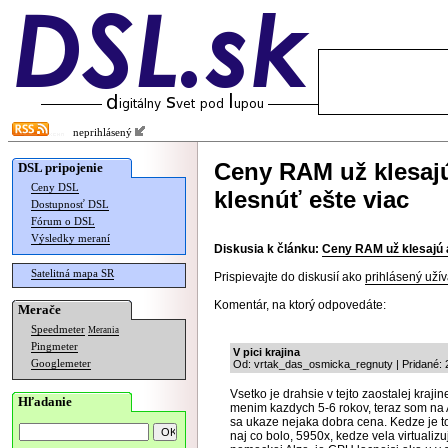
neprihlásený
Ceny RAM už klesajú
DSL pripojenie
Ceny DSL
klesnúť ešte viac
Dostupnosť DSL
Fórum o DSL
Výsledky meraní
Diskusia k článku:
Ceny RAM už klesajú a
Satelitná mapa SR
Prispievajte do diskusií ako
prihlásený užív
Komentár, na ktorý odpovedáte:
Merače
Speedmeter
Merania
Pingmeter
V pici krajina
Googlemeter
Od: vrtak_das_osmicka_regnuty | Pridané: 
Vsetko je drahsie v tejto zaostalej kra
Hľadanie
menim kazdych 5-6 rokov, teraz som na
sa ukaze nejaka dobra cena. Kedze je to
naj co bolo, 5950x, kedze vela virtua