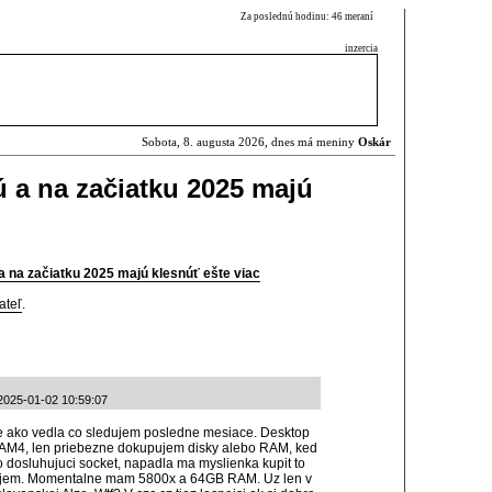
Za poslednú hodinu: 46 meraní
inzercia
Sobota, 8. augusta 2026, dnes má meniny
Oskár
 a na začiatku 2025 majú
 na začiatku 2025 majú klesnúť ešte viac
ateľ
.
2025-01-02 10:59:07
jine ako vedla co sledujem posledne mesiace. Desktop
 AM4, len priebezne dokupujem disky alebo RAM, ked
 dosluhujuci socket, napadla ma myslienka kupit to
lizujem. Momentalne mam 5800x a 64GB RAM. Uz len v