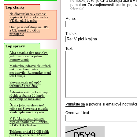
nemeckej Alze, je CPU lacnejsi ako u v sl
pamatam. Zo zaujimavosti skusim popoze
Top články
Odpovedať
Na Slovensku sa v tichosti
vypína ADSL v lokalitách s
Meno:
VDSL, už 31. mája
Orange sa doťahuje na UPC
a O2, spustí 2.5 Gbps
Titulok:
pripojenie
Top správy
Text:
Alza nasadila dve novinky,
jednu užitočnú a jednu
kontroverznú
Maďarsko jadrovú elektráreň
nakoniec kompletne
neodstavilo, Rumunsko mení
tok Dunaja
Slovensko.sk má opäť
technické problémy
Železnice znižujú kvôli teplu
rýchlosť iba na 50 km/h,
spôsobuje to meškanie
Prihláste sa
a povoľte si emailové notifiká
Ďalšia jadrová elektráreň
južne od Slovenska musela
kvôli teplu znížiť výkon
Overovací text:
V Poľsku spustili takmer
gigawatthodinové úložisko,
z LiFePO4 článkov
Telekom pridal 12 GB balík
pre Easy, chce zaň 12 eur