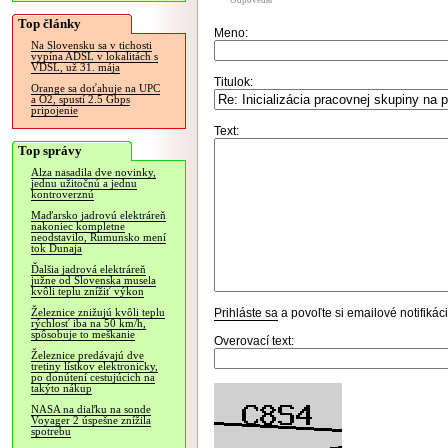
Odpovedať
Top články
Meno:
Na Slovensku sa v tichosti
vypína ADSL v lokalitách s
VDSL, už 31. mája
Titulok:
Orange sa doťahuje na UPC
a O2, spustí 2.5 Gbps
pripojenie
Text:
Top správy
Alza nasadila dve novinky,
jednu užitočnú a jednu
kontroverznú
Maďarsko jadrovú elektráreň
nakoniec kompletne
neodstavilo, Rumunsko mení
tok Dunaja
Ďalšia jadrová elektráreň
južne od Slovenska musela
kvôli teplu znížiť výkon
Prihláste sa
a povoľte si emailové notifiká
Železnice znižujú kvôli teplu
rýchlosť iba na 50 km/h,
spôsobuje to meškanie
Overovací text:
Železnice predávajú dve
tretiny lístkov elektronicky,
po donútení cestujúcich na
takýto nákup
NASA na diaľku na sonde
Voyager 2 úspešne znížila
spotrebu