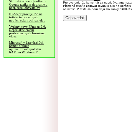
Súd zakázal samojazdiacim
Pre overenie, že komentár sa nepridáva automatizov
Google taxíkom dobíjanie v
Písmená musíte zadávať rovnako ako na obrázku veľk
noci, rušili obyvateľov
obrázok". V texte sa používajú iba znaky "BC
NASA pripravuje ISS na
inštaláciu posledných
nových solárnych panelov
Vydaný nový FFmpeg 9.0,
zlepšil akceleráciu
profesionálnych formátov
videa
Microsoft v čase drahých
pamätí sľubuje
optimalizovať spotrebu
RAM vo Windows 11