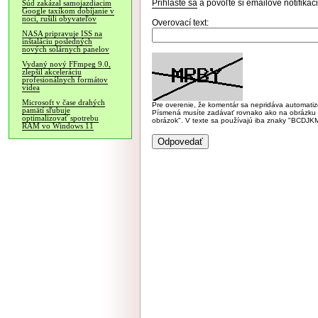
Prihláste sa
a povoľte si emailové notifiká
Súd zakázal samojazdiacim
Google taxíkom dobíjanie v
noci, rušili obyvateľov
Overovací text:
NASA pripravuje ISS na
inštaláciu posledných
nových solárnych panelov
Vydaný nový FFmpeg 9.0,
zlepšil akceleráciu
profesionálnych formátov
videa
Microsoft v čase drahých
Pre overenie, že komentár sa nepridáva automatizov
pamätí sľubuje
Písmená musíte zadávať rovnako ako na obrázku veľk
optimalizovať spotrebu
obrázok". V texte sa používajú iba znaky "BC
RAM vo Windows 11