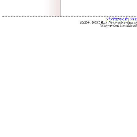
NÁVŠTEVNOSŤ
|
INZE
(C) 2004, 2005 DSL.sk | Všetky práva vyhradené
Všetky uvedené informácie sú b