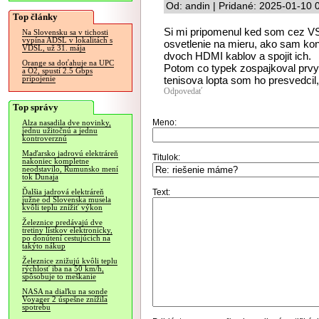
Od: andin | Pridané: 2025-01-10 
Top články
Si mi pripomenul ked som cez VS 
Na Slovensku sa v tichosti
vypína ADSL v lokalitách s
osvetlenie na mieru, ako sam kon
VDSL, už 31. mája
dvoch HDMI kablov a spojit ich.
Orange sa doťahuje na UPC
Potom co typek zospajkoval prvyc
a O2, spustí 2.5 Gbps
tenisova lopta som ho presvedcil, 
pripojenie
Odpovedať
Top správy
Meno:
Alza nasadila dve novinky,
jednu užitočnú a jednu
kontroverznú
Maďarsko jadrovú elektráreň
Titulok:
nakoniec kompletne
neodstavilo, Rumunsko mení
tok Dunaja
Text:
Ďalšia jadrová elektráreň
južne od Slovenska musela
kvôli teplu znížiť výkon
Železnice predávajú dve
tretiny lístkov elektronicky,
po donútení cestujúcich na
takýto nákup
Železnice znižujú kvôli teplu
rýchlosť iba na 50 km/h,
spôsobuje to meškanie
NASA na diaľku na sonde
Voyager 2 úspešne znížila
spotrebu