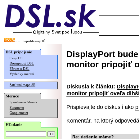
neprihlásený
DisplayPort bude
DSL pripojenie
Ceny DSL
monitor pripojiť
Dostupnosť DSL
Fórum o DSL
Výsledky meraní
Satelitná mapa SR
Diskusia k článku:
Display
monitor pripojiť oveľa dlh
Merače
Speedmeter
Merania
Prispievajte do diskusií ako
p
Pingmeter
Googlemeter
Komentár, na ktorý odpovedá
Hľadanie
Re: riešenie máme?