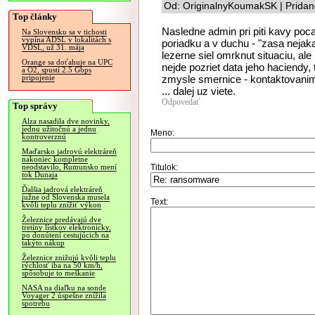
Od: OriginalnyKoumakSK | Pridan
Top články
Nasledne admin pri piti kavy pocas
Na Slovensku sa v tichosti
vypína ADSL v lokalitách s
poriadku a v duchu - "zasa nejak
VDSL, už 31. mája
lezerne siel omrknut situaciu, a
Orange sa doťahuje na UPC
nejde pozriet data jeho haciendy, 
a O2, spustí 2.5 Gbps
zmysle smernice - kontaktovani
pripojenie
... dalej uz viete.
Odpovedať
Top správy
Alza nasadila dve novinky,
jednu užitočnú a jednu
Meno:
kontroverznú
Maďarsko jadrovú elektráreň
nakoniec kompletne
Titulok:
neodstavilo, Rumunsko mení
tok Dunaja
Ďalšia jadrová elektráreň
južne od Slovenska musela
Text:
kvôli teplu znížiť výkon
Železnice predávajú dve
tretiny lístkov elektronicky,
po donútení cestujúcich na
takýto nákup
Železnice znižujú kvôli teplu
rýchlosť iba na 50 km/h,
spôsobuje to meškanie
NASA na diaľku na sonde
Voyager 2 úspešne znížila
spotrebu