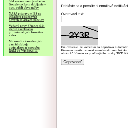
Súd zakázal samojazdiacim
Google taxíkom dobíjanie v
Prihláste sa
a povoľte si emailové notifiká
noci, rušili obyvateľov
NASA pripravuje ISS na
Overovací text:
inštaláciu posledných
nových solárnych panelov
Vydaný nový FFmpeg 9.0,
zlepšil akceleráciu
profesionálnych formátov
videa
Microsoft v čase drahých
pamätí sľubuje
Pre overenie, že komentár sa nepridáva automatizov
optimalizovať spotrebu
Písmená musíte zadávať rovnako ako na obrázku veľk
RAM vo Windows 11
obrázok". V texte sa používajú iba znaky "BC