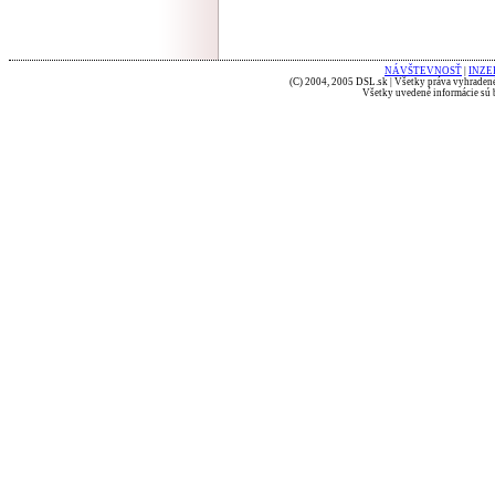
NÁVŠTEVNOSŤ
|
INZE
(C) 2004, 2005 DSL.sk | Všetky práva vyhradené
Všetky uvedené informácie sú b