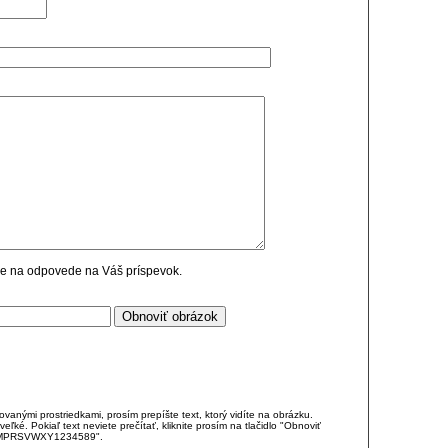
cie na odpovede na Váš príspevok.
anými prostriedkami, prosím prepíšte text, ktorý vidíte na obrázku.
é. Pokiaľ text neviete prečítať, kliknite prosím na tlačidlo "Obnoviť
DJKMPRSVWXY1234589".