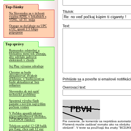
Top články
Titulok:
Na Slovensku sa v tichosti
vypína ADSL v lokalitách s
VDSL, už 31. mája
Text:
Orange sa doťahuje na UPC
a O2, spustí 2.5 Gbps
pripojenie
Top správy
Rumunsko odstrelmi a
blokádou mení tok Dunaja,
aby udržalo jadrovú
elektráreň v chode
Joj Play výrazne zdražuje
Chrome sa bude
aktualizovať dvakrát
týždenne, v budúcnosti sa
Prihláste sa
a povoľte si emailové notifiká
bude aktualizovať bez
reštartov
Overovací text:
Slovensko.sk má opäť
technické problémy
Spustená výroba flash
pamäte s novým najvyšším
počtom vrstiev
V Poľsku spustili takmer
gigawatthodinové úložisko,
z LiFePO4 článkov
Pre overenie, že komentár sa nepridáva automatizov
Písmená musíte zadávať rovnako ako na obrázku veľk
Telekom pridal 12 GB balík
obrázok". V texte sa používajú iba znaky "BC
pre Easy, chce zaň 12 eur