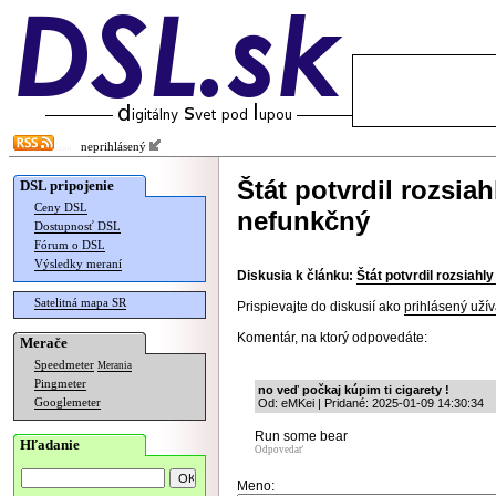
neprihlásený
Štát potvrdil rozsiah
DSL pripojenie
Ceny DSL
nefunkčný
Dostupnosť DSL
Fórum o DSL
Výsledky meraní
Diskusia k článku:
Štát potvrdil rozsiahl
Satelitná mapa SR
Prispievajte do diskusií ako
prihlásený užív
Komentár, na ktorý odpovedáte:
Merače
Speedmeter
Merania
Pingmeter
no veď počkaj kúpim ti cigarety !
Googlemeter
Od: eMKei | Pridané: 2025-01-09 14:30:34
Run some bear
Hľadanie
Odpovedať
Meno: