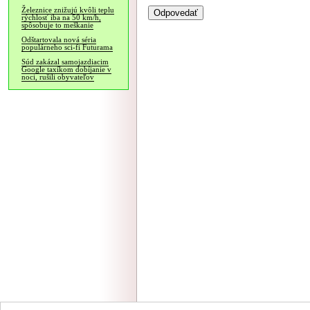
Železnice znižujú kvôli teplu
rýchlosť iba na 50 km/h,
spôsobuje to meškanie
Odštartovala nová séria
populárneho sci-fi Futurama
Súd zakázal samojazdiacim
Google taxíkom dobíjanie v
noci, rušili obyvateľov
NÁVŠTEVNOSŤ
|
INZE