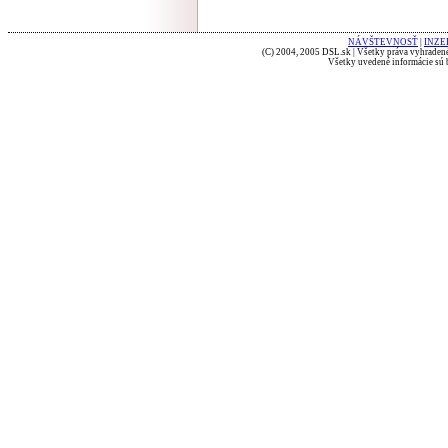
NÁVŠTEVNOSŤ
|
INZE
(C) 2004, 2005 DSL.sk | Všetky práva vyhradené
Všetky uvedené informácie sú b