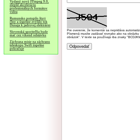
Vydaný nový FFmpeg 9.0,
zlepšil akceleráciu
profesionálnych formátov
videa
Rumunsko potopilo štyri
člny a úspešne zvýšilo tok
Dunaja k jadrovej elektrárni
Pre overenie, že komentár sa nepridáva automatizov
Slovenská sporiteľňa bude
Písmená musíte zadávať rovnako ako na obrázku veľk
mať cez víkend odstávku
obrázok". V texte sa používajú iba znaky "BC
Záchrana misie na záchranu
teleskopu Swift úspešne
pokračuje