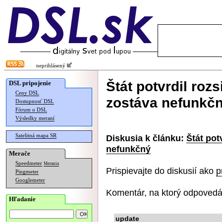
neprihlásený
Štát potvrdil rozs
DSL pripojenie
Ceny DSL
zostáva nefunkč
Dostupnosť DSL
Fórum o DSL
Výsledky meraní
Satelitná mapa SR
Diskusia k článku:
Štát pot
nefunkčný
Merače
Speedmeter
Merania
Prispievajte do diskusií ako
p
Pingmeter
Googlemeter
Komentár, na ktorý odpovedá
Hľadanie
update