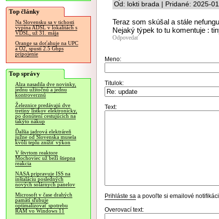
Od: lokti brada | Pridané: 2025-0
Top články
Teraz som skúšal a stále nefun
Na Slovensku sa v tichosti
vypína ADSL v lokalitách s
Nejaký týpek to tu komentuje : t
VDSL, už 31. mája
Odpovedať
Orange sa doťahuje na UPC
a O2, spustí 2.5 Gbps
pripojenie
Meno:
Top správy
Titulok:
Alza nasadila dve novinky,
jednu užitočnú a jednu
kontroverznú
Železnice predávajú dve
Text:
tretiny lístkov elektronicky,
po donútení cestujúcich na
takýto nákup
Ďalšia jadrová elektráreň
južne od Slovenska musela
kvôli teplu znížiť výkon
V štvrtom reaktore
Mochoviec už beží štiepna
reakcia
NASA pripravuje ISS na
inštaláciu posledných
nových solárnych panelov
Microsoft v čase drahých
Prihláste sa
a povoľte si emailové notifiká
pamätí sľubuje
optimalizovať spotrebu
Overovací text:
RAM vo Windows 11