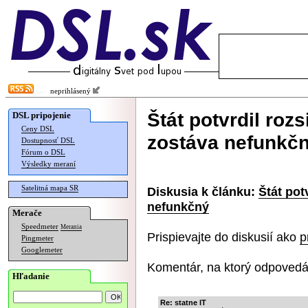
neprihlásený
Štát potvrdil rozs
DSL pripojenie
Ceny DSL
zostáva nefunkč
Dostupnosť DSL
Fórum o DSL
Výsledky meraní
Satelitná mapa SR
Diskusia k článku:
Štát pot
nefunkčný
Merače
Speedmeter
Merania
Prispievajte do diskusií ako
p
Pingmeter
Googlemeter
Komentár, na ktorý odpovedá
Hľadanie
Re: statne IT