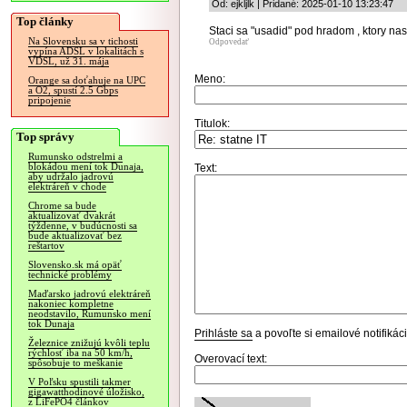
Od: ejkljlk | Pridané: 2025-01-10 13:23:47
Top články
Staci sa "usadid" pod hradom , ktory nas
Na Slovensku sa v tichosti
Odpovedať
vypína ADSL v lokalitách s
VDSL, už 31. mája
Meno:
Orange sa doťahuje na UPC
a O2, spustí 2.5 Gbps
pripojenie
Titulok:
Top správy
Rumunsko odstrelmi a
blokádou mení tok Dunaja,
Text:
aby udržalo jadrovú
elektráreň v chode
Chrome sa bude
aktualizovať dvakrát
týždenne, v budúcnosti sa
bude aktualizovať bez
reštartov
Slovensko.sk má opäť
technické problémy
Maďarsko jadrovú elektráreň
nakoniec kompletne
neodstavilo, Rumunsko mení
tok Dunaja
Prihláste sa
a povoľte si emailové notifiká
Železnice znižujú kvôli teplu
rýchlosť iba na 50 km/h,
Overovací text:
spôsobuje to meškanie
V Poľsku spustili takmer
gigawatthodinové úložisko,
z LiFePO4 článkov