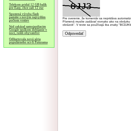
Telekom pridal 12 GB balík
pre Easy, chce zaň 12 eur
Spustená výroba flash
pamäte s novým najvyšším
Pre overenie, že komentár sa nepridáva automatizov
počtom vrstiev
Písmená musíte zadávať rovnako ako na obrázku veľk
obrázok". V texte sa používajú iba znaky "BC
Súd zakázal samojazdiacim
Google taxíkom dobíjanie v
noci, rušili obyvateľov
Odštartovala nová séria
populárneho sci-fi Futurama