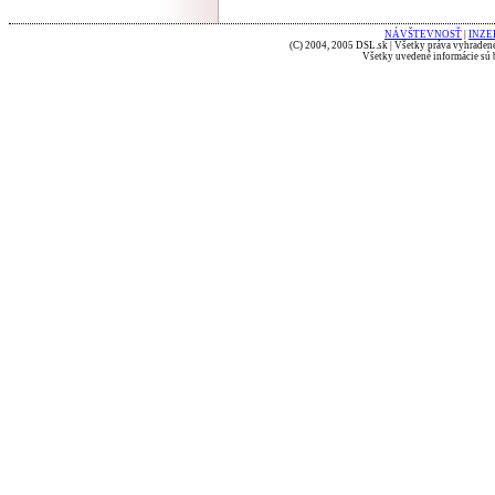
NÁVŠTEVNOSŤ
|
INZE
(C) 2004, 2005 DSL.sk | Všetky práva vyhradené
Všetky uvedené informácie sú b