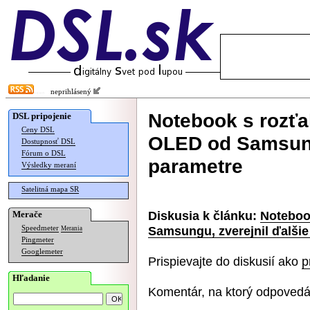
neprihlásený
Notebook s rozť
DSL pripojenie
Ceny DSL
OLED od Samsungu
Dostupnosť DSL
Fórum o DSL
parametre
Výsledky meraní
Satelitná mapa SR
Diskusia k článku:
Noteboo
Merače
Samsungu, zverejnil ďalšie
Speedmeter
Merania
Pingmeter
Googlemeter
Prispievajte do diskusií ako
p
Hľadanie
Komentár, na ktorý odpovedá