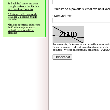
Súd zakázal samojazdiacim
Google taxíkom dobíjanie v
Prihláste sa
a povoľte si emailové notifiká
noci, rušili obyvateľov
NASA na diaľku na sonde
Overovací text:
Voyager 2 úspešne znížila
spotrebu
Misia na záchranu teleskopu
Swift ešte nie je stratená,
podarilo sa spomaliť jej
otáčanie
Pre overenie, že komentár sa nepridáva automatizov
Písmená musíte zadávať rovnako ako na obrázku veľk
obrázok". V texte sa používajú iba znaky "BC