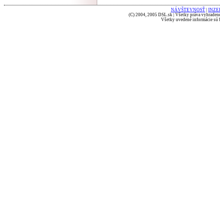
NÁVŠTEVNOSŤ
|
INZE
(C) 2004, 2005 DSL.sk | Všetky práva vyhradené
Všetky uvedené informácie sú b