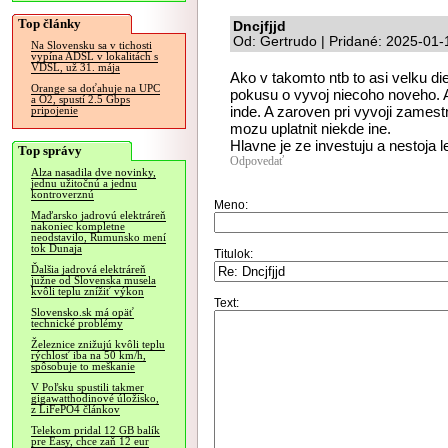
Top články
Dncjfjjd
Od: Gertrudo | Pridané: 2025-01-
Na Slovensku sa v tichosti
vypína ADSL v lokalitách s
VDSL, už 31. mája
Ako v takomto ntb to asi velku d
Orange sa doťahuje na UPC
pokusu o vyvoj niecoho noveho. A
a O2, spustí 2.5 Gbps
inde. A zaroven pri vyvoji zamestn
pripojenie
mozu uplatnit niekde ine.
Hlavne je ze investuju a nestoja l
Top správy
Odpovedať
Alza nasadila dve novinky,
jednu užitočnú a jednu
kontroverznú
Meno:
Maďarsko jadrovú elektráreň
nakoniec kompletne
neodstavilo, Rumunsko mení
tok Dunaja
Titulok:
Ďalšia jadrová elektráreň
južne od Slovenska musela
kvôli teplu znížiť výkon
Text:
Slovensko.sk má opäť
technické problémy
Železnice znižujú kvôli teplu
rýchlosť iba na 50 km/h,
spôsobuje to meškanie
V Poľsku spustili takmer
gigawatthodinové úložisko,
z LiFePO4 článkov
Telekom pridal 12 GB balík
pre Easy, chce zaň 12 eur