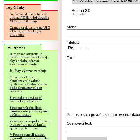
Od: ParaNoik | Pridané: 2025-01-14 06:22:3
Top články
Boeing 2.0
Na Slovensku sa v tichosti
Odpovedať
vypína ADSL v lokalitách s
VDSL, už 31. mája
Meno:
Orange sa doťahuje na UPC
a O2, spustí 2.5 Gbps
pripojenie
Titulok:
Top správy
Rumunsko odstrelmi a
blokádou mení tok Dunaja,
Text:
aby udržalo jadrovú
elektráreň v chode
Joj Play výrazne zdražuje
Chrome sa bude
aktualizovať dvakrát
týždenne, v budúcnosti sa
bude aktualizovať bez
reštartov
Slovensko.sk má opäť
technické problémy
Spustená výroba flash
pamäte s novým najvyšším
Prihláste sa
a povoľte si emailové notifiká
počtom vrstiev
Železnice znižujú kvôli teplu
Overovací text:
rýchlosť iba na 50 km/h,
spôsobuje to meškanie
V Poľsku spustili takmer
gigawatthodinové úložisko,