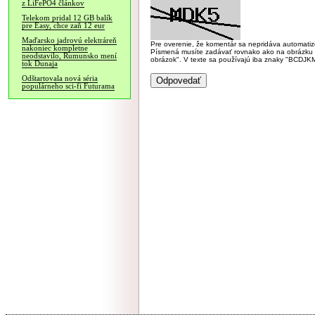
z LiFePO4 článkov
Telekom pridal 12 GB balík
pre Easy, chce zaň 12 eur
Maďarsko jadrovú elektráreň
Pre overenie, že komentár sa nepridáva automatizov
nakoniec kompletne
Písmená musíte zadávať rovnako ako na obrázku veľk
neodstavilo, Rumunsko mení
obrázok". V texte sa používajú iba znaky "BC
tok Dunaja
Odštartovala nová séria
populárneho sci-fi Futurama