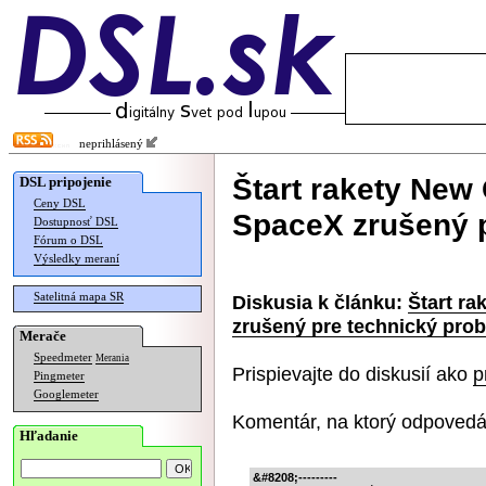
neprihlásený
Štart rakety New
DSL pripojenie
Ceny DSL
SpaceX zrušený 
Dostupnosť DSL
Fórum o DSL
Výsledky meraní
Satelitná mapa SR
Diskusia k článku:
Štart r
zrušený pre technický pro
Merače
Speedmeter
Merania
Prispievajte do diskusií ako
p
Pingmeter
Googlemeter
Komentár, na ktorý odpovedá
Hľadanie
&#8208;---------