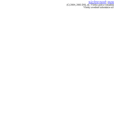
NÁVŠTEVNOSŤ
|
INZE
(C) 2004, 2005 DSL.sk | Všetky práva vyhradené
Všetky uvedené informácie sú b