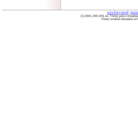
NÁVŠTEVNOSŤ
|
INZE
(C) 2004, 2005 DSL.sk | Všetky práva vyhradené
Všetky uvedené informácie sú b