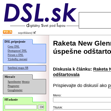
neprihlásený
Raketa New Glen
DSL pripojenie
Ceny DSL
úspešne odštarto
Dostupnosť DSL
Fórum o DSL
Výsledky meraní
Satelitná mapa SR
Diskusia k článku:
Raketa 
odštartovala
Merače
Speedmeter
Merania
Prispievajte do diskusií ako
p
Pingmeter
Googlemeter
Meno:
Hľadanie
Titulok: