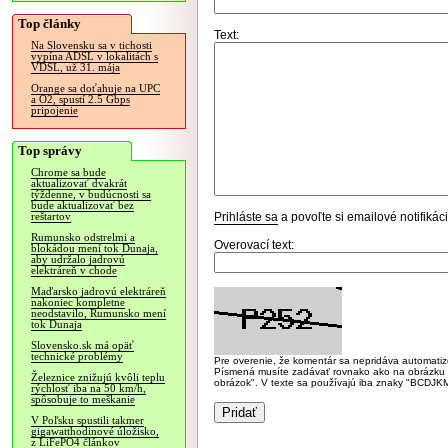
Top články
Text:
Na Slovensku sa v tichosti
vypína ADSL v lokalitách s
VDSL, už 31. mája
Orange sa doťahuje na UPC
a O2, spustí 2.5 Gbps
pripojenie
Top správy
Chrome sa bude
aktualizovať dvakrát
týždenne, v budúcnosti sa
bude aktualizovať bez
Prihláste sa
a povoľte si emailové notifiká
reštartov
Rumunsko odstrelmi a
Overovací text:
blokádou mení tok Dunaja,
aby udržalo jadrovú
elektráreň v chode
Maďarsko jadrovú elektráreň
nakoniec kompletne
neodstavilo, Rumunsko mení
tok Dunaja
Slovensko.sk má opäť
technické problémy
Pre overenie, že komentár sa nepridáva automatizov
Písmená musíte zadávať rovnako ako na obrázku veľk
Železnice znižujú kvôli teplu
obrázok". V texte sa používajú iba znaky "BC
rýchlosť iba na 50 km/h,
spôsobuje to meškanie
V Poľsku spustili takmer
gigawatthodinové úložisko,
z LiFePO4 článkov