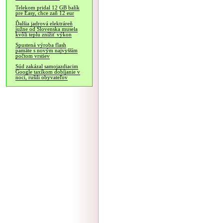
Telekom pridal 12 GB balík
pre Easy, chce zaň 12 eur
Ďalšia jadrová elektráreň
južne od Slovenska musela
kvôli teplu znížiť výkon
Spustená výroba flash
pamäte s novým najvyšším
počtom vrstiev
Súd zakázal samojazdiacim
Google taxíkom dobíjanie v
noci, rušili obyvateľov