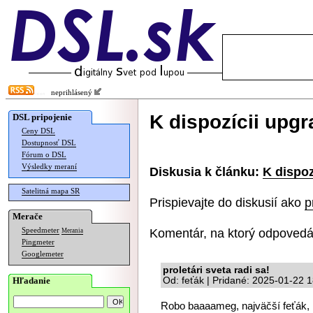
neprihlásený
K dispozícii upgr
DSL pripojenie
Ceny DSL
Dostupnosť DSL
Fórum o DSL
Výsledky meraní
Diskusia k článku:
K dispoz
Satelitná mapa SR
Prispievajte do diskusií ako
p
Merače
Komentár, na ktorý odpovedá
Speedmeter
Merania
Pingmeter
Googlemeter
proletári sveta radi sa!
Hľadanie
Od: feťák | Pridané: 2025-01-22 
Robo baaaameg, najväčší feťák, 