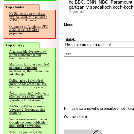
he BBC, CNN, NBC, Paramount ka
partizáni v spacákoch koch-koch.
Top články
Odpovedať
Na Slovensku sa v tichosti
vypína ADSL v lokalitách s
VDSL, už 31. mája
Meno:
Orange sa doťahuje na UPC
a O2, spustí 2.5 Gbps
pripojenie
Titulok:
Top správy
Alza nasadila dve novinky,
Text:
jednu užitočnú a jednu
kontroverznú
Maďarsko jadrovú elektráreň
nakoniec kompletne
neodstavilo, Rumunsko mení
tok Dunaja
Ďalšia jadrová elektráreň
južne od Slovenska musela
kvôli teplu znížiť výkon
Železnice znižujú kvôli teplu
rýchlosť iba na 50 km/h,
spôsobuje to meškanie
NASA na diaľku na sonde
Prihláste sa
a povoľte si emailové notifiká
Voyager 2 úspešne znížila
spotrebu
Overovací text:
Súd zakázal samojazdiacim
Google taxíkom dobíjanie v
noci, rušili obyvateľov
Železnice predávajú dve