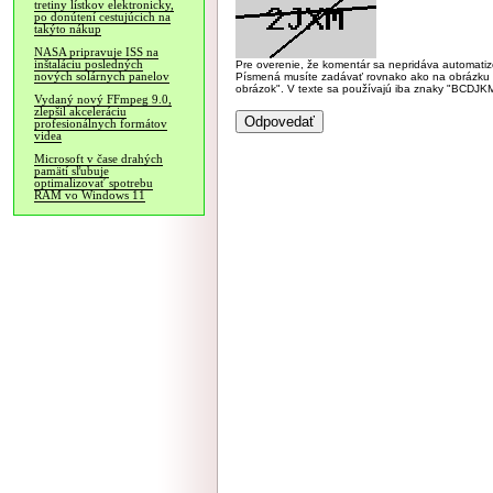
tretiny lístkov elektronicky,
po donútení cestujúcich na
takýto nákup
NASA pripravuje ISS na
inštaláciu posledných
Pre overenie, že komentár sa nepridáva automatizov
nových solárnych panelov
Písmená musíte zadávať rovnako ako na obrázku veľk
obrázok". V texte sa používajú iba znaky "BC
Vydaný nový FFmpeg 9.0,
zlepšil akceleráciu
profesionálnych formátov
videa
Microsoft v čase drahých
pamätí sľubuje
optimalizovať spotrebu
RAM vo Windows 11