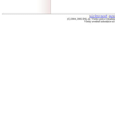
NÁVŠTEVNOSŤ
|
INZE
(C) 2004, 2005 DSL.sk | Všetky práva vyhradené
Všetky uvedené informácie sú b