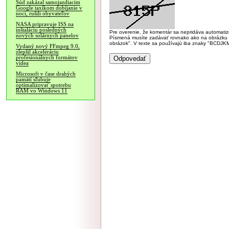
Súd zakázal samojazdiacim
Google taxíkom dobíjanie v
noci, rušili obyvateľov
NASA pripravuje ISS na
inštaláciu posledných
Pre overenie, že komentár sa nepridáva automatizov
nových solárnych panelov
Písmená musíte zadávať rovnako ako na obrázku veľk
obrázok". V texte sa používajú iba znaky "BC
Vydaný nový FFmpeg 9.0,
zlepšil akceleráciu
profesionálnych formátov
videa
Microsoft v čase drahých
pamätí sľubuje
optimalizovať spotrebu
RAM vo Windows 11