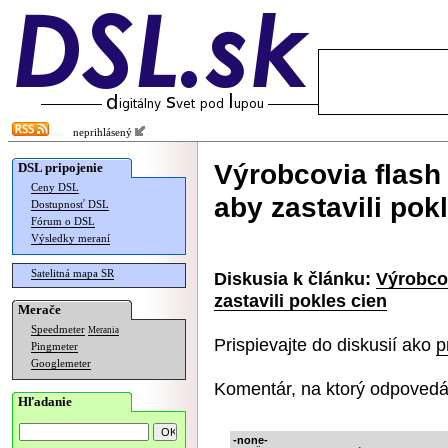
neprihlásený
Výrobcovia flash
DSL pripojenie
Ceny DSL
aby zastavili pok
Dostupnosť DSL
Fórum o DSL
Výsledky meraní
Satelitná mapa SR
Diskusia k článku:
Výrobco
zastavili pokles cien
Merače
Speedmeter
Merania
Prispievajte do diskusií ako
p
Pingmeter
Googlemeter
Komentár, na ktorý odpovedá
Hľadanie
-none-