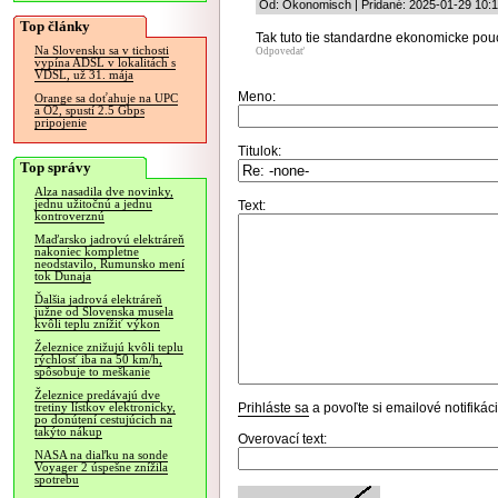
Od: Ökonomisch | Pridané: 2025-01-29 10:
Top články
Tak tuto tie standardne ekonomicke pouc
Na Slovensku sa v tichosti
Odpovedať
vypína ADSL v lokalitách s
VDSL, už 31. mája
Meno:
Orange sa doťahuje na UPC
a O2, spustí 2.5 Gbps
pripojenie
Titulok:
Top správy
Alza nasadila dve novinky,
jednu užitočnú a jednu
Text:
kontroverznú
Maďarsko jadrovú elektráreň
nakoniec kompletne
neodstavilo, Rumunsko mení
tok Dunaja
Ďalšia jadrová elektráreň
južne od Slovenska musela
kvôli teplu znížiť výkon
Železnice znižujú kvôli teplu
rýchlosť iba na 50 km/h,
spôsobuje to meškanie
Železnice predávajú dve
Prihláste sa
a povoľte si emailové notifiká
tretiny lístkov elektronicky,
po donútení cestujúcich na
takýto nákup
Overovací text:
NASA na diaľku na sonde
Voyager 2 úspešne znížila
spotrebu