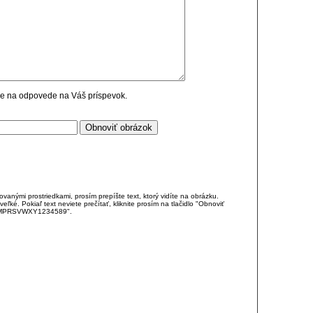
cie na odpovede na Váš príspevok.
anými prostriedkami, prosím prepíšte text, ktorý vidíte na obrázku.
é. Pokiaľ text neviete prečítať, kliknite prosím na tlačidlo "Obnoviť
DJKMPRSVWXY1234589".