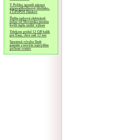
V Poľsku spustili takmer
gigawatthodinové úložisko,
z LiFePO4 článkov
Ďalšia jadrová elektráreň
južne od Slovenska musela
kvôli teplu znížiť výkon
Telekom pridal 12 GB balík
pre Easy, chce zaň 12 eur
Spustená výroba flash
pamäte s novým najvyšším
počtom vrstiev