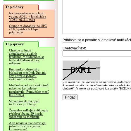
Top články
Na Slovensku sa v tichosti
vypína ADSL v lokalitách s
VDSL, už 31. mája
Orange sa doťahuje na UPC
a O2, spustí 2.5 Gbps
pripojenie
Prihláste sa
a povoľte si emailové notifiká
Top správy
Overovací text:
Chrome sa bude
aktualizovať dvakrát
týždenne, v budúcnosti sa
bude aktualizovať bez
reštartov
Rumunsko odstrelmi a
blokádou mení tok Dunaja,
aby udržalo jadrovú
elektráreň v chode
Pre overenie, že komentár sa nepridáva automatizov
Maďarsko jadrovú elektráreň
Písmená musíte zadávať rovnako ako na obrázku veľk
nakoniec kompletne
obrázok". V texte sa používajú iba znaky "BC
neodstavilo, Rumunsko mení
tok Dunaja
Slovensko.sk má opäť
technické problémy
Železnice znižujú kvôli teplu
rýchlosť iba na 50 km/h,
spôsobuje to meškanie
Alza nasadila dve novinky,
jednu užitočnú a jednu
kontroverznú