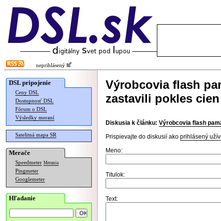
neprihlásený
Výrobcovia flash p
DSL pripojenie
Ceny DSL
zastavili pokles cien
Dostupnosť DSL
Fórum o DSL
Výsledky meraní
Diskusia k článku:
Výrobcovia flash pamä
Satelitná mapa SR
Prispievajte do diskusií ako
prihlásený užív
Meno:
Merače
Speedmeter
Merania
Pingmeter
Titulok:
Googlemeter
Hľadanie
Text: