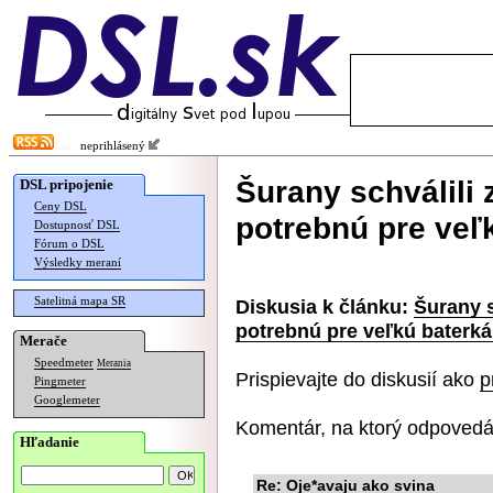
neprihlásený
Šurany schválil
DSL pripojenie
Ceny DSL
potrebnú pre veľ
Dostupnosť DSL
Fórum o DSL
Výsledky meraní
Satelitná mapa SR
Diskusia k článku:
Šurany 
potrebnú pre veľkú baterká
Merače
Speedmeter
Merania
Prispievajte do diskusií ako
p
Pingmeter
Googlemeter
Komentár, na ktorý odpovedá
Hľadanie
Re: Oje*avaju ako svina