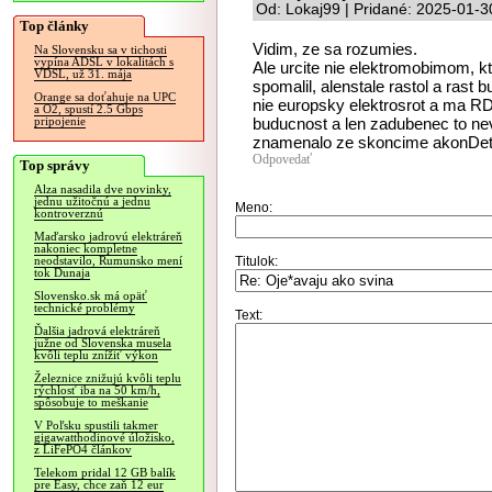
Od: Lokaj99 | Pridané: 2025-01-3
Top články
Vidim, ze sa rozumies.
Na Slovensku sa v tichosti
vypína ADSL v lokalitách s
Ale urcite nie elektromobimom, kt
VDSL, už 31. mája
spomalil, alenstale rastol a rast 
Orange sa doťahuje na UPC
nie europsky elektrosrot a ma RD,
a O2, spustí 2.5 Gbps
buducnost a len zadubenec to nev
pripojenie
znamenalo ze skoncime akonDetroi
Odpovedať
Top správy
Alza nasadila dve novinky,
jednu užitočnú a jednu
Meno:
kontroverznú
Maďarsko jadrovú elektráreň
nakoniec kompletne
Titulok:
neodstavilo, Rumunsko mení
tok Dunaja
Slovensko.sk má opäť
technické problémy
Text:
Ďalšia jadrová elektráreň
južne od Slovenska musela
kvôli teplu znížiť výkon
Železnice znižujú kvôli teplu
rýchlosť iba na 50 km/h,
spôsobuje to meškanie
V Poľsku spustili takmer
gigawatthodinové úložisko,
z LiFePO4 článkov
Telekom pridal 12 GB balík
pre Easy, chce zaň 12 eur