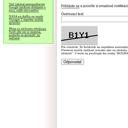
Súd zakázal samojazdiacim
Prihláste sa
a povoľte si emailové notifiká
Google taxíkom dobíjanie v
noci, rušili obyvateľov
Overovací text:
NASA na diaľku na sonde
Voyager 2 úspešne znížila
spotrebu
Misia na záchranu teleskopu
Swift ešte nie je stratená,
podarilo sa spomaliť jej
otáčanie
Pre overenie, že komentár sa nepridáva automatizov
Písmená musíte zadávať rovnako ako na obrázku veľk
obrázok". V texte sa používajú iba znaky "BC