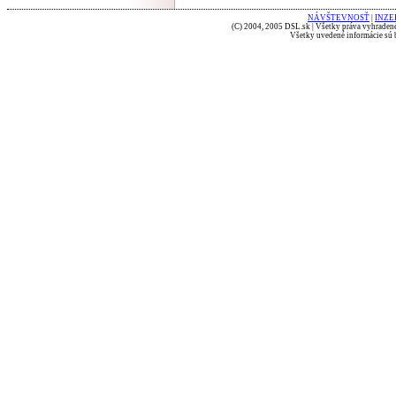
NÁVŠTEVNOSŤ
|
INZE
(C) 2004, 2005 DSL.sk | Všetky práva vyhradené
Všetky uvedené informácie sú b