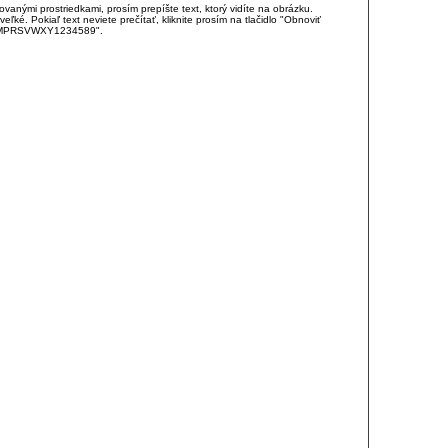
anými prostriedkami, prosím prepíšte text, ktorý vidíte na obrázku.
é. Pokiaľ text neviete prečítať, kliknite prosím na tlačidlo "Obnoviť
DJKMPRSVWXY1234589".