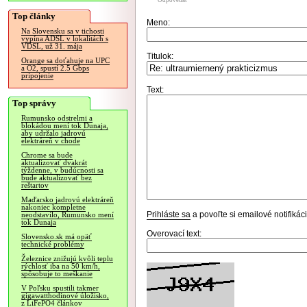
Odpovedať
Top články
Meno:
Na Slovensku sa v tichosti
vypína ADSL v lokalitách s
VDSL, už 31. mája
Titulok:
Orange sa doťahuje na UPC
a O2, spustí 2.5 Gbps
pripojenie
Text:
Top správy
Rumunsko odstrelmi a
blokádou mení tok Dunaja,
aby udržalo jadrovú
elektráreň v chode
Chrome sa bude
aktualizovať dvakrát
týždenne, v budúcnosti sa
bude aktualizovať bez
reštartov
Maďarsko jadrovú elektráreň
nakoniec kompletne
Prihláste sa
a povoľte si emailové notifiká
neodstavilo, Rumunsko mení
tok Dunaja
Overovací text:
Slovensko.sk má opäť
technické problémy
Železnice znižujú kvôli teplu
rýchlosť iba na 50 km/h,
spôsobuje to meškanie
V Poľsku spustili takmer
gigawatthodinové úložisko,
z LiFePO4 článkov