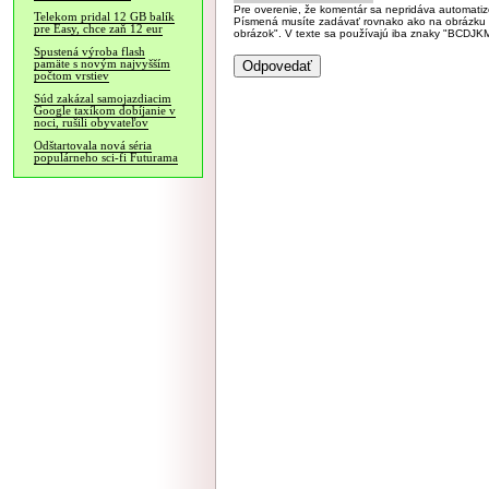
Pre overenie, že komentár sa nepridáva automatizov
Telekom pridal 12 GB balík
Písmená musíte zadávať rovnako ako na obrázku veľk
pre Easy, chce zaň 12 eur
obrázok". V texte sa používajú iba znaky "BC
Spustená výroba flash
pamäte s novým najvyšším
počtom vrstiev
Súd zakázal samojazdiacim
Google taxíkom dobíjanie v
noci, rušili obyvateľov
Odštartovala nová séria
populárneho sci-fi Futurama