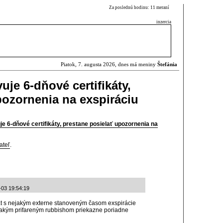
Za poslednú hodinu: 11 meraní
inzercia
Piatok, 7. augusta 2026, dnes má meniny
Štefánia
uje 6-dňové certifikáty,
pozornenia na exspiráciu
je 6-dňové certifikáty, prestane posielať upozornenia na
ateľ
.
-03 19:54:19
ikát s nejakým externe stanoveným časom exspirácie
 takým prifareným rubbishom priekazne poriadne