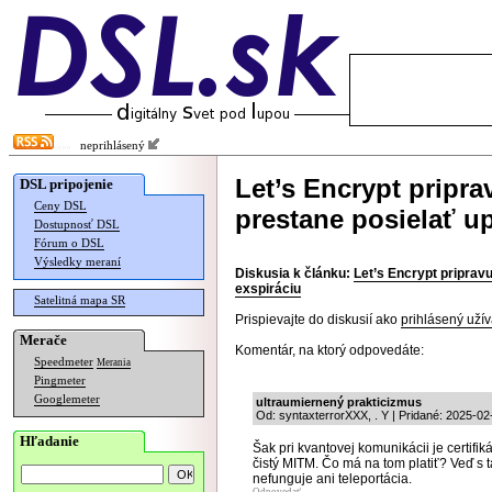
neprihlásený
Let’s Encrypt priprav
DSL pripojenie
Ceny DSL
prestane posielať u
Dostupnosť DSL
Fórum o DSL
Výsledky meraní
Diskusia k článku:
Let’s Encrypt pripravu
exspiráciu
Satelitná mapa SR
Prispievajte do diskusií ako
prihlásený užív
Merače
Komentár, na ktorý odpovedáte:
Speedmeter
Merania
Pingmeter
Googlemeter
ultraumiernený prakticizmus
Od: syntaxterrorXXX, . Y | Pridané: 2025-02
Hľadanie
Šak pri kvantovej komunikácii je certif
čistý MITM. Čo má na tom platiť? Veď s
nefunguje ani teleportácia.