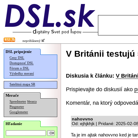
neprihlásený
V Británii testujú
DSL pripojenie
Ceny DSL
Dostupnosť DSL
Fórum o DSL
Výsledky meraní
Diskusia k článku:
V Britán
Satelitná mapa SR
Prispievajte do diskusií ako
p
Merače
Komentár, na ktorý odpovedá
Speedmeter
Merania
Pingmeter
Googlemeter
nahovvno
Hľadanie
Od: ejhjkhjk | Pridané: 2025-02-0
Ta je im ajtak nahovvno ked je ta