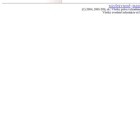
NÁVŠTEVNOSŤ
|
INZE
(C) 2004, 2005 DSL.sk | Všetky práva vyhradené
Všetky uvedené informácie sú b