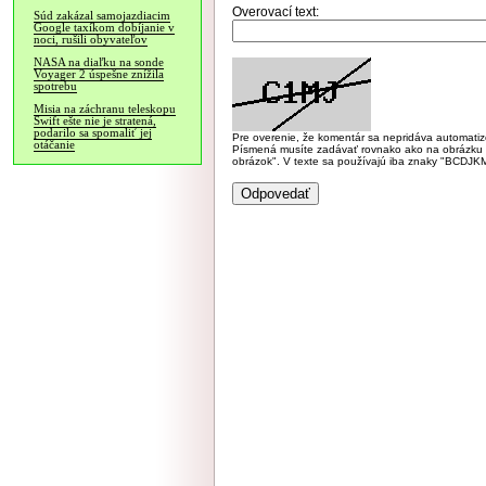
Overovací text:
Súd zakázal samojazdiacim
Google taxíkom dobíjanie v
noci, rušili obyvateľov
NASA na diaľku na sonde
Voyager 2 úspešne znížila
spotrebu
Misia na záchranu teleskopu
Swift ešte nie je stratená,
podarilo sa spomaliť jej
Pre overenie, že komentár sa nepridáva automatizov
otáčanie
Písmená musíte zadávať rovnako ako na obrázku veľk
obrázok". V texte sa používajú iba znaky "BC