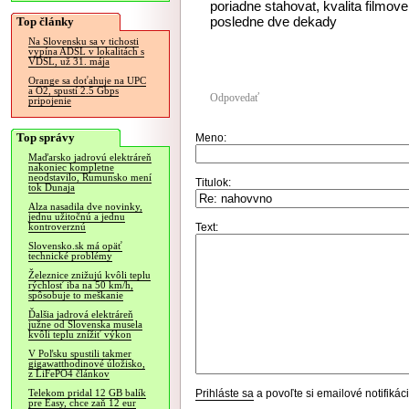
poriadne stahovat, kvalita filmov
posledne dve dekady
Top články
Na Slovensku sa v tichosti
vypína ADSL v lokalitách s
VDSL, už 31. mája
Orange sa doťahuje na UPC
a O2, spustí 2.5 Gbps
Odpovedať
pripojenie
Top správy
Meno:
Maďarsko jadrovú elektráreň
nakoniec kompletne
neodstavilo, Rumunsko mení
Titulok:
tok Dunaja
Alza nasadila dve novinky,
jednu užitočnú a jednu
Text:
kontroverznú
Slovensko.sk má opäť
technické problémy
Železnice znižujú kvôli teplu
rýchlosť iba na 50 km/h,
spôsobuje to meškanie
Ďalšia jadrová elektráreň
južne od Slovenska musela
kvôli teplu znížiť výkon
V Poľsku spustili takmer
gigawatthodinové úložisko,
z LiFePO4 článkov
Prihláste sa
a povoľte si emailové notifiká
Telekom pridal 12 GB balík
pre Easy, chce zaň 12 eur