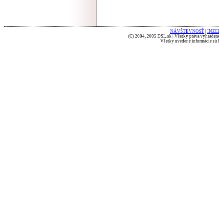
NÁVŠTEVNOSŤ
|
INZE
(C) 2004, 2005 DSL.sk | Všetky práva vyhradené
Všetky uvedené informácie sú b