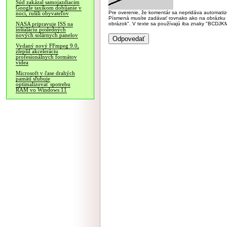
Súd zakázal samojazdiacim
Google taxíkom dobíjanie v
Pre overenie, že komentár sa nepridáva automatizov
noci, rušili obyvateľov
Písmená musíte zadávať rovnako ako na obrázku veľk
obrázok". V texte sa používajú iba znaky "BC
NASA pripravuje ISS na
inštaláciu posledných
nových solárnych panelov
Vydaný nový FFmpeg 9.0,
zlepšil akceleráciu
profesionálnych formátov
videa
Microsoft v čase drahých
pamätí sľubuje
optimalizovať spotrebu
RAM vo Windows 11