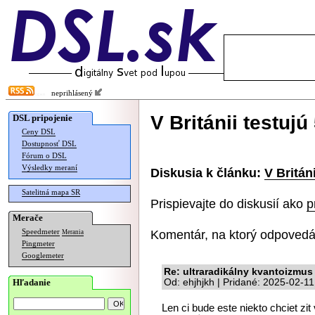
neprihlásený
V Británii testujú
DSL pripojenie
Ceny DSL
Dostupnosť DSL
Fórum o DSL
Výsledky meraní
Diskusia k článku:
V Britán
Satelitná mapa SR
Prispievajte do diskusií ako
p
Merače
Komentár, na ktorý odpovedá
Speedmeter
Merania
Pingmeter
Googlemeter
Re: ultraradikálny kvantoizmus .
Hľadanie
Od: ehjhjkh | Pridané: 2025-02-1
Len ci bude este niekto chciet zit 