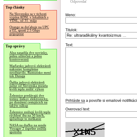
Odpovedať
Top články
Na Slovensku sa v tichosti
Meno:
vypína ADSL v lokalitách s
VDSL, už 31. mája
Orange sa doťahuje na UPC
Titulok:
a O2, spustí 2.5 Gbps
pripojenie
Text:
Top správy
Alza nasadila dve novinky,
jednu užitočnú a jednu
kontroverznú
Maďarsko jadrovú elektráreň
nakoniec kompletne
neodstavilo, Rumunsko mení
tok Dunaja
Ďalšia jadrová elektráreň
južne od Slovenska musela
kvôli teplu znížiť výkon
Železnice predávajú dve
tretiny lístkov elektronicky,
Prihláste sa
a povoľte si emailové notifiká
po donútení cestujúcich na
takýto nákup
Overovací text:
Železnice znižujú kvôli teplu
rýchlosť iba na 50 km/h,
spôsobuje to meškanie
NASA na diaľku na sonde
Voyager 2 úspešne znížila
spotrebu