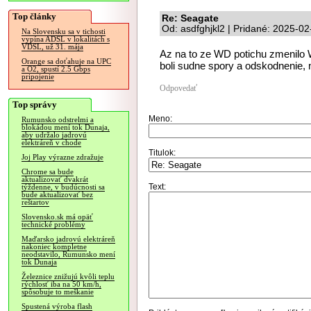
Top články
Re: Seagate
Od: asdfghjkl2 | Pridané: 2025-02
Na Slovensku sa v tichosti
vypína ADSL v lokalitách s
VDSL, už 31. mája
Az na to ze WD potichu zmenilo
Orange sa doťahuje na UPC
boli sudne spory a odskodnenie,
a O2, spustí 2.5 Gbps
pripojenie
Odpovedať
Top správy
Meno:
Rumunsko odstrelmi a
blokádou mení tok Dunaja,
aby udržalo jadrovú
elektráreň v chode
Titulok:
Joj Play výrazne zdražuje
Chrome sa bude
aktualizovať dvakrát
Text:
týždenne, v budúcnosti sa
bude aktualizovať bez
reštartov
Slovensko.sk má opäť
technické problémy
Maďarsko jadrovú elektráreň
nakoniec kompletne
neodstavilo, Rumunsko mení
tok Dunaja
Železnice znižujú kvôli teplu
rýchlosť iba na 50 km/h,
spôsobuje to meškanie
Spustená výroba flash