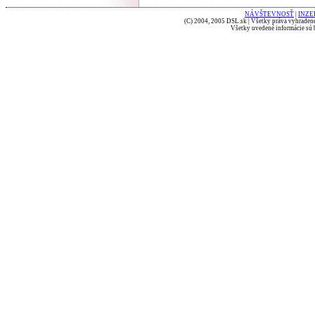
NÁVŠTEVNOSŤ
|
INZE
(C) 2004, 2005 DSL.sk | Všetky práva vyhradené
Všetky uvedené informácie sú b