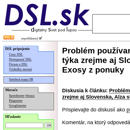
neprihlásený
Problém používa
DSL pripojenie
Ceny DSL
týka zrejme aj Sl
Dostupnosť DSL
Fórum o DSL
Exosy z ponuky
Výsledky meraní
Satelitná mapa SR
Diskusia k článku:
Problém
Merače
zrejme aj Slovenska, Alza 
Speedmeter
Merania
Pingmeter
Googlemeter
Prispievajte do diskusií ako
p
Hľadanie
Komentár, na ktorý odpovedá