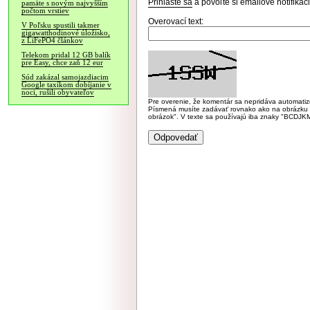
Prihláste sa
a povoľte si emailové notifiká
pamäte s novým najvyšším
počtom vrstiev
Overovací text:
V Poľsku spustili takmer
gigawatthodinové úložisko,
z LiFePO4 článkov
Telekom pridal 12 GB balík
pre Easy, chce zaň 12 eur
Súd zakázal samojazdiacim
Google taxíkom dobíjanie v
noci, rušili obyvateľov
Pre overenie, že komentár sa nepridáva automatizov
Písmená musíte zadávať rovnako ako na obrázku veľk
obrázok". V texte sa používajú iba znaky "BC