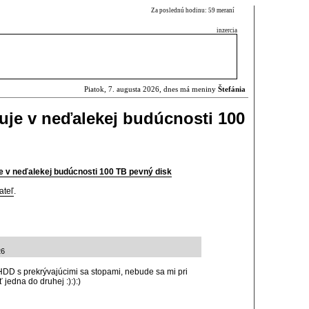
Za poslednú hodinu: 59 meraní
inzercia
Piatok, 7. augusta 2026, dnes má meniny
Štefánia
nuje v neďalekej budúcnosti 100
je v neďalekej budúcnosti 100 TB pevný disk
ateľ
.
26
D s prekrývajúcimi sa stopami, nebude sa mi pri
jedna do druhej :):):)