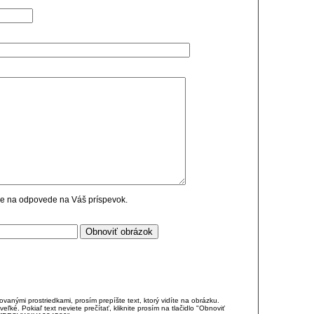
cie na odpovede na Váš príspevok.
anými prostriedkami, prosím prepíšte text, ktorý vidíte na obrázku.
é. Pokiaľ text neviete prečítať, kliknite prosím na tlačidlo "Obnoviť