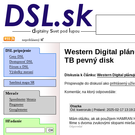
neprihlásený
Western Digital plá
DSL pripojenie
Ceny DSL
TB pevný disk
Dostupnosť DSL
Fórum o DSL
Výsledky meraní
Diskusia k článku:
Western Digital plánu
Satelitná mapa SR
Prispievajte do diskusií ako
prihlásený užív
Komentár, na ktorý odpovedáte:
Merače
Speedmeter
Merania
Pingmeter
Otazka
Googlemeter
Od: kwerorulo | Pridané: 2025-02-17 13:19:
Mám otázku, ak ak použijem HAMRAN HD
Hľadanie
filme s dvoma zvukovými stopami miešať 
Odpovedať