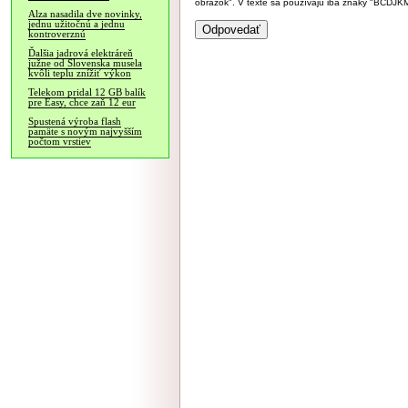
obrázok". V texte sa používajú iba znaky "BC
Alza nasadila dve novinky,
jednu užitočnú a jednu
kontroverznú
Ďalšia jadrová elektráreň
južne od Slovenska musela
kvôli teplu znížiť výkon
Telekom pridal 12 GB balík
pre Easy, chce zaň 12 eur
Spustená výroba flash
pamäte s novým najvyšším
počtom vrstiev