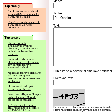
Meno:
Top články
Na Slovensku sa v tichosti
Titulok:
vypína ADSL v lokalitách s
VDSL, už 31. mája
Orange sa doťahuje na UPC
a O2, spustí 2.5 Gbps
Text:
pripojenie
Top správy
Chrome sa bude
aktualizovať dvakrát
týždenne, v budúcnosti sa
bude aktualizovať bez
reštartov
Rumunsko odstrelmi a
blokádou mení tok Dunaja,
aby udržalo jadrovú
elektráreň v chode
Prihláste sa
a povoľte si emailové notifiká
Maďarsko jadrovú elektráreň
nakoniec kompletne
Overovací text:
neodstavilo, Rumunsko mení
tok Dunaja
Slovensko.sk má opäť
technické problémy
Železnice znižujú kvôli teplu
rýchlosť iba na 50 km/h,
spôsobuje to meškanie
V Poľsku spustili takmer
Pre overenie, že komentár sa nepridáva automatizov
gigawatthodinové úložisko,
Písmená musíte zadávať rovnako ako na obrázku veľk
z LiFePO4 článkov