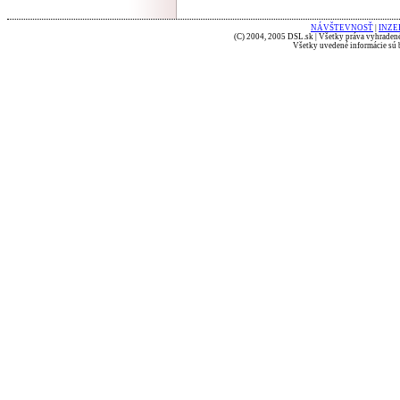
NÁVŠTEVNOSŤ
|
INZE
(C) 2004, 2005 DSL.sk | Všetky práva vyhradené
Všetky uvedené informácie sú b