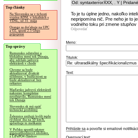
Od: syntaxterrorXXX, . Y | Pridan
Top články
To je tu úplne jedno, nakoľko int
Na Slovensku sa v tichosti
vypína ADSL v lokalitách s
nepripomína nič. Pre neho je to 
VDSL, už 31. mája
vodného toku pri zmene stupňov p
Orange sa doťahuje na UPC
Odpovedať
a O2, spustí 2.5 Gbps
pripojenie
Meno:
Top správy
Rumunsko odstrelmi a
blokádou mení tok Dunaja,
Titulok:
aby udržalo jadrovú
elektráreň v chode
Chrome sa bude
Text:
aktualizovať dvakrát
týždenne, v budúcnosti sa
bude aktualizovať bez
reštartov
Maďarsko jadrovú elektráreň
nakoniec kompletne
neodstavilo, Rumunsko mení
tok Dunaja
Slovensko.sk má opäť
technické problémy
Železnice znižujú kvôli teplu
rýchlosť iba na 50 km/h,
spôsobuje to meškanie
Prihláste sa
a povoľte si emailové notifiká
V Poľsku spustili takmer
gigawatthodinové úložisko,
z LiFePO4 článkov
Overovací text: