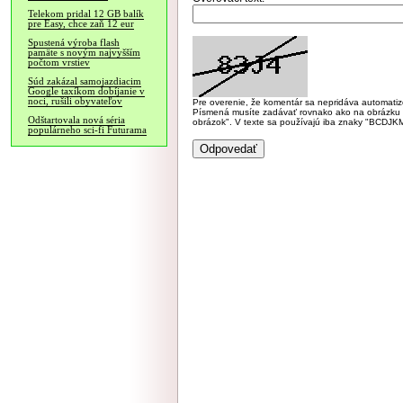
Telekom pridal 12 GB balík
pre Easy, chce zaň 12 eur
Spustená výroba flash
pamäte s novým najvyšším
počtom vrstiev
Súd zakázal samojazdiacim
Google taxíkom dobíjanie v
noci, rušili obyvateľov
Pre overenie, že komentár sa nepridáva automatizov
Písmená musíte zadávať rovnako ako na obrázku veľk
Odštartovala nová séria
obrázok". V texte sa používajú iba znaky "BC
populárneho sci-fi Futurama