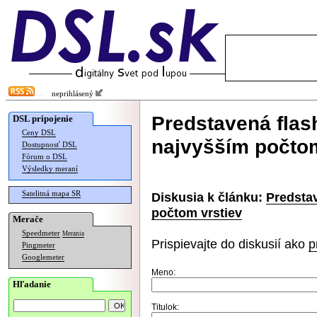
neprihlásený
Predstavená fla
DSL pripojenie
Ceny DSL
najvyšším počtom
Dostupnosť DSL
Fórum o DSL
Výsledky meraní
Satelitná mapa SR
Diskusia k článku:
Predsta
počtom vrstiev
Merače
Speedmeter
Merania
Prispievajte do diskusií ako
p
Pingmeter
Googlemeter
Meno:
Hľadanie
Titulok: