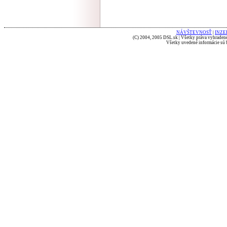
NÁVŠTEVNOSŤ
|
INZE
(C) 2004, 2005 DSL.sk | Všetky práva vyhradené
Všetky uvedené informácie sú b