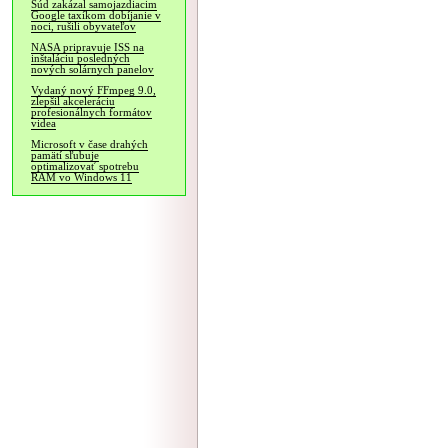
Súd zakázal samojazdiacim
Google taxíkom dobíjanie v
noci, rušili obyvateľov
NASA pripravuje ISS na
inštaláciu posledných
nových solárnych panelov
Vydaný nový FFmpeg 9.0,
zlepšil akceleráciu
profesionálnych formátov
videa
Microsoft v čase drahých
pamätí sľubuje
optimalizovať spotrebu
RAM vo Windows 11