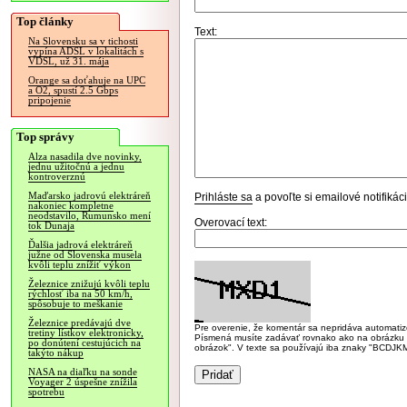
Top články
Text:
Na Slovensku sa v tichosti
vypína ADSL v lokalitách s
VDSL, už 31. mája
Orange sa doťahuje na UPC
a O2, spustí 2.5 Gbps
pripojenie
Top správy
Alza nasadila dve novinky,
jednu užitočnú a jednu
kontroverznú
Maďarsko jadrovú elektráreň
Prihláste sa
a povoľte si emailové notifiká
nakoniec kompletne
neodstavilo, Rumunsko mení
Overovací text:
tok Dunaja
Ďalšia jadrová elektráreň
južne od Slovenska musela
kvôli teplu znížiť výkon
Železnice znižujú kvôli teplu
rýchlosť iba na 50 km/h,
spôsobuje to meškanie
Železnice predávajú dve
Pre overenie, že komentár sa nepridáva automatizov
tretiny lístkov elektronicky,
Písmená musíte zadávať rovnako ako na obrázku veľk
po donútení cestujúcich na
obrázok". V texte sa používajú iba znaky "BC
takýto nákup
NASA na diaľku na sonde
Voyager 2 úspešne znížila
spotrebu