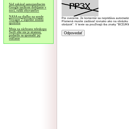
Súd zakázal samojazdiacim
Google taxíkom dobíjanie v
noci, rušili obyvateľov
NASA na diaľku na sonde
Pre overenie, že komentár sa nepridáva automatizov
Voyager 2 úspešne znížila
Písmená musíte zadávať rovnako ako na obrázku veľk
spotrebu
obrázok". V texte sa používajú iba znaky "BC
Misia na záchranu teleskopu
Swift ešte nie je stratená,
podarilo sa spomaliť jej
otáčanie