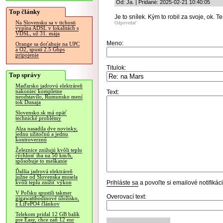
Od: Ja. | Pridané: 2025-02-21 10:40:05
Top články
Je to snílek. Kým to robil za svoje, ok. 
Na Slovensku sa v tichosti
Odpovedať
vypína ADSL v lokalitách s
VDSL, už 31. mája
Meno:
Orange sa doťahuje na UPC
a O2, spustí 2.5 Gbps
pripojenie
Titulok:
Top správy
Maďarsko jadrovú elektráreň
nakoniec kompletne
Text:
neodstavilo, Rumunsko mení
tok Dunaja
Slovensko.sk má opäť
technické problémy
Alza nasadila dve novinky,
jednu užitočnú a jednu
kontroverznú
Železnice znižujú kvôli teplu
rýchlosť iba na 50 km/h,
spôsobuje to meškanie
Ďalšia jadrová elektráreň
južne od Slovenska musela
Prihláste sa
a povoľte si emailové notifiká
kvôli teplu znížiť výkon
V Poľsku spustili takmer
Overovací text:
gigawatthodinové úložisko,
z LiFePO4 článkov
Telekom pridal 12 GB balík
pre Easy, chce zaň 12 eur