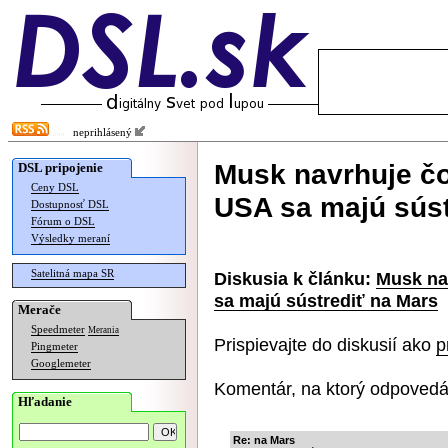
neprihlásený
Musk navrhuje čo
DSL pripojenie
Ceny DSL
USA sa majú súst
Dostupnosť DSL
Fórum o DSL
Výsledky meraní
Satelitná mapa SR
Diskusia k článku:
Musk nav
sa majú sústrediť na Mars
Merače
Speedmeter
Merania
Prispievajte do diskusií ako
p
Pingmeter
Googlemeter
Komentár, na ktorý odpovedá
Hľadanie
Re: na Mars