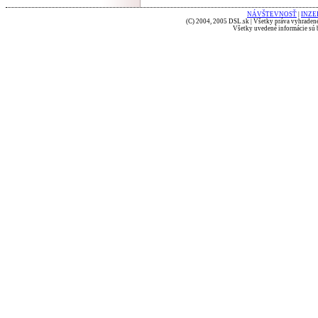
NÁVŠTEVNOSŤ
|
INZE
(C) 2004, 2005 DSL.sk | Všetky práva vyhradené
Všetky uvedené informácie sú b