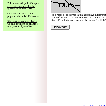
Železnice znižujú kvôli teplu
rýchlosť iba na 50 km/h,
spôsobuje to meškanie
Odštartovala nová séria
Pre overenie, že komentár sa nepridáva automatizov
populárneho sci-fi Futurama
Písmená musíte zadávať rovnako ako na obrázku veľk
obrázok". V texte sa používajú iba znaky "BC
Súd zakázal samojazdiacim
Google taxíkom dobíjanie v
noci, rušili obyvateľov
NÁVŠTEVNOSŤ
|
INZE