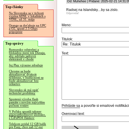
Od: Muhehee | Pridané: 2025-02-21 14:31:0
Top články
Radsej na Islandsky....by sa zislo.
Na Slovensku sa v tichosti
Odpovedať
vypína ADSL v lokalitách s
VDSL, už 31. mája
Meno:
Orange sa doťahuje na UPC
a O2, spustí 2.5 Gbps
pripojenie
Titulok:
Top správy
Rumunsko odstrelmi a
blokádou mení tok Dunaja,
Text:
aby udržalo jadrovú
elektráreň v chode
Joj Play výrazne zdražuje
Chrome sa bude
aktualizovať dvakrát
týždenne, v budúcnosti sa
bude aktualizovať bez
reštartov
Slovensko.sk má opäť
technické problémy
Spustená výroba flash
pamäte s novým najvyšším
Prihláste sa
a povoľte si emailové notifiká
počtom vrstiev
V Poľsku spustili takmer
Overovací text:
gigawatthodinové úložisko,
z LiFePO4 článkov
Telekom pridal 12 GB balík
pre Easy, chce zaň 12 eur