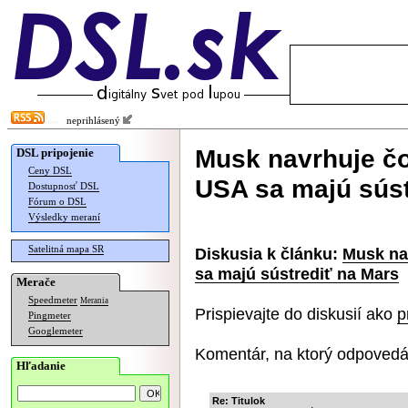
neprihlásený
Musk navrhuje čo
DSL pripojenie
Ceny DSL
USA sa majú súst
Dostupnosť DSL
Fórum o DSL
Výsledky meraní
Satelitná mapa SR
Diskusia k článku:
Musk nav
sa majú sústrediť na Mars
Merače
Speedmeter
Merania
Prispievajte do diskusií ako
p
Pingmeter
Googlemeter
Komentár, na ktorý odpovedá
Hľadanie
Re: Titulok