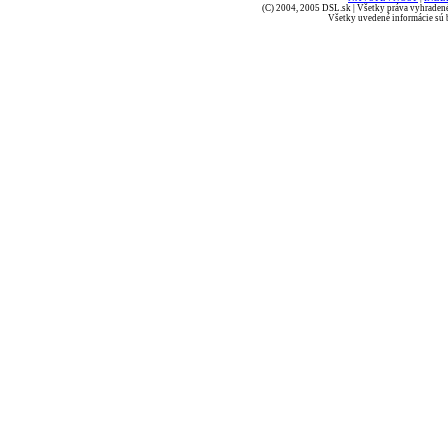
(C) 2004, 2005 DSL.sk | Všetky práva vyhradené
Všetky uvedené informácie sú b