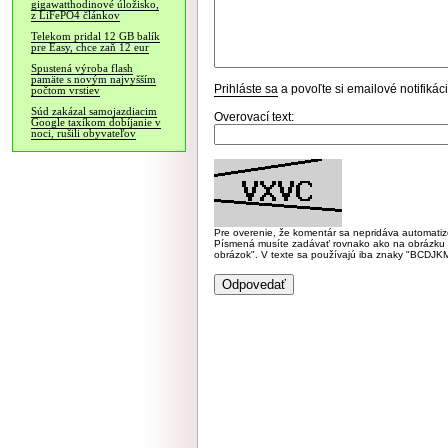
gigawatthodinové úložisko,
z LiFePO4 článkov
Telekom pridal 12 GB balík
pre Easy, chce zaň 12 eur
Spustená výroba flash
pamäte s novým najvyšším
Prihláste sa
a povoľte si emailové notifiká
počtom vrstiev
Súd zakázal samojazdiacim
Overovací text:
Google taxíkom dobíjanie v
noci, rušili obyvateľov
Pre overenie, že komentár sa nepridáva automatizov
Písmená musíte zadávať rovnako ako na obrázku veľk
obrázok". V texte sa používajú iba znaky "BC