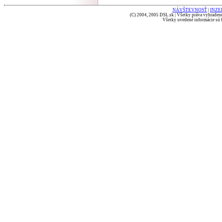
NÁVŠTEVNOSŤ
|
INZE
(C) 2004, 2005 DSL.sk | Všetky práva vyhradené
Všetky uvedené informácie sú b