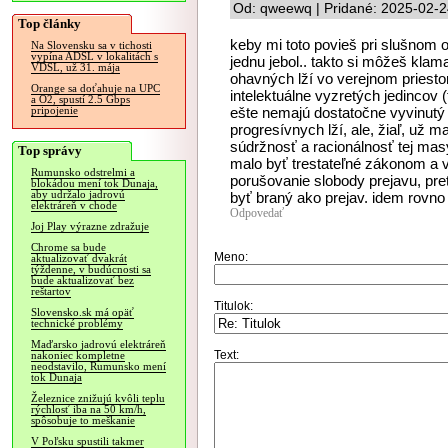
Od: qweewq | Pridané: 2025-02-2
Top články
keby mi toto povieš pri slušnom 
Na Slovensku sa v tichosti
vypína ADSL v lokalitách s
jednu jebol.. takto si môžeš klam
VDSL, už 31. mája
ohavných lží vo verejnom priestor
Orange sa doťahuje na UPC
intelektuálne vyzretých jedincov 
a O2, spustí 2.5 Gbps
ešte nemajú dostatočne vyvinutý
pripojenie
progresívnych lží, ale, žiaľ, už 
súdržnosť a racionálnosť tej masy
Top správy
malo byť trestateľné zákonom a 
Rumunsko odstrelmi a
porušovanie slobody prejavu, pre
blokádou mení tok Dunaja,
aby udržalo jadrovú
byť braný ako prejav. idem rovno 
elektráreň v chode
Odpovedať
Joj Play výrazne zdražuje
Chrome sa bude
Meno:
aktualizovať dvakrát
týždenne, v budúcnosti sa
bude aktualizovať bez
reštartov
Titulok:
Slovensko.sk má opäť
technické problémy
Maďarsko jadrovú elektráreň
Text:
nakoniec kompletne
neodstavilo, Rumunsko mení
tok Dunaja
Železnice znižujú kvôli teplu
rýchlosť iba na 50 km/h,
spôsobuje to meškanie
V Poľsku spustili takmer