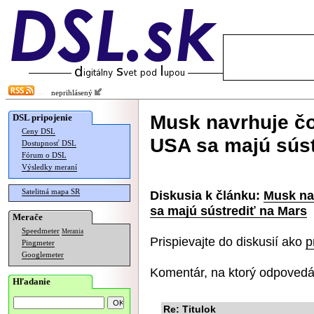
neprihlásený
Musk navrhuje čo
DSL pripojenie
Ceny DSL
USA sa majú súst
Dostupnosť DSL
Fórum o DSL
Výsledky meraní
Satelitná mapa SR
Diskusia k článku:
Musk nav
sa majú sústrediť na Mars
Merače
Speedmeter
Merania
Prispievajte do diskusií ako
p
Pingmeter
Googlemeter
Komentár, na ktorý odpovedá
Hľadanie
Re: Titulok