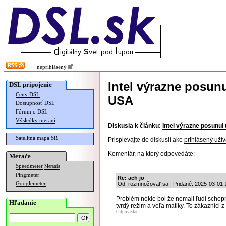
neprihlásený
Intel výrazne posun
DSL pripojenie
Ceny DSL
USA
Dostupnosť DSL
Fórum o DSL
Výsledky meraní
Diskusia k článku:
Intel výrazne posunul
Satelitná mapa SR
Prispievajte do diskusií ako
prihlásený užív
Komentár, na ktorý odpovedáte:
Merače
Speedmeter
Merania
Pingmeter
Re: ach jo
Googlemeter
Od: rozmnožovať sa | Pridané: 2025-03-01 
Problém nokie bol že nemali ľudí schopný
Hľadanie
tvrdý režim a veľa matiky. To zákazníci
Odpovedať