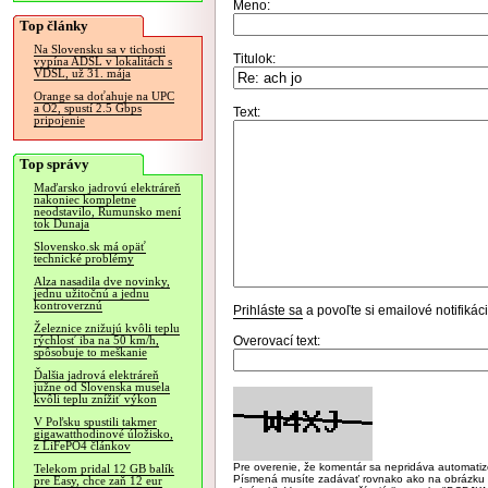
Meno:
Top články
Na Slovensku sa v tichosti
Titulok:
vypína ADSL v lokalitách s
VDSL, už 31. mája
Orange sa doťahuje na UPC
a O2, spustí 2.5 Gbps
Text:
pripojenie
Top správy
Maďarsko jadrovú elektráreň
nakoniec kompletne
neodstavilo, Rumunsko mení
tok Dunaja
Slovensko.sk má opäť
technické problémy
Alza nasadila dve novinky,
jednu užitočnú a jednu
kontroverznú
Prihláste sa
a povoľte si emailové notifiká
Železnice znižujú kvôli teplu
Overovací text:
rýchlosť iba na 50 km/h,
spôsobuje to meškanie
Ďalšia jadrová elektráreň
južne od Slovenska musela
kvôli teplu znížiť výkon
V Poľsku spustili takmer
gigawatthodinové úložisko,
z LiFePO4 článkov
Pre overenie, že komentár sa nepridáva automatizov
Telekom pridal 12 GB balík
Písmená musíte zadávať rovnako ako na obrázku veľk
pre Easy, chce zaň 12 eur