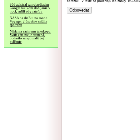
obrázok". V texte sa používajú iba znaky "BC
Súd zakázal samojazdiacim
Google taxíkom dobíjanie v
noci, rušili obyvateľov
NASA na diaľku na sonde
Voyager 2 úspešne znížila
spotrebu
Misia na záchranu teleskopu
Swift ešte nie je stratená,
podarilo sa spomaliť jej
otáčanie