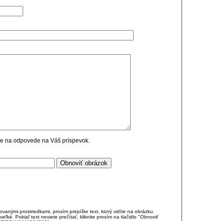
cie na odpovede na Váš príspevok.
anými prostriedkami, prosím prepíšte text, ktorý vidíte na obrázku.
é. Pokiaľ text neviete prečítať, kliknite prosím na tlačidlo "Obnoviť