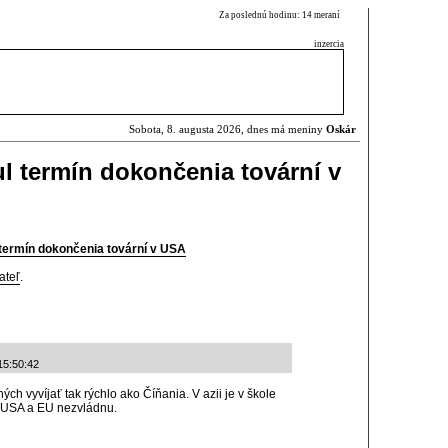
Za poslednú hodinu: 14 meraní
inzercia
Sobota, 8. augusta 2026, dnes má meniny
Oskár
ul termín dokončenia tovární v
 termín dokončenia tovární v USA
ateľ
.
15:50:42
ch vyvíjať tak rýchlo ako Číňania. V azii je v škole
 z USA a EU nezvládnu.