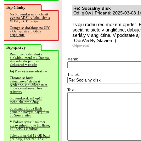
Top články
Re: Socialny disk
Od: gl0w | Pridané: 2025-03-08 1
Na Slovensku sa v tichosti
vypína ADSL v lokalitách s
VDSL, už 31. mája
Tvoju rodnú reč môžem oprdeť. R
Orange sa doťahuje na UPC
sociálne siete v angličtine, dabuj
a O2, spustí 2.5 Gbps
seriály v angličtine. V podstate a
pripojenie
rOduVerNy Slävien :)
Odpovedať
Top správy
Rumunsko odstrelmi a
blokádou mení tok Dunaja,
Meno:
aby udržalo jadrovú
elektráreň v chode
Joj Play výrazne zdražuje
Titulok:
Chrome sa bude
aktualizovať dvakrát
týždenne, v budúcnosti sa
bude aktualizovať bez
Text:
reštartov
Slovensko.sk má opäť
technické problémy
Spustená výroba flash
pamäte s novým najvyšším
počtom vrstiev
V Poľsku spustili takmer
gigawatthodinové úložisko,
z LiFePO4 článkov
Telekom pridal 12 GB balík
pre Easy, chce zaň 12 eur