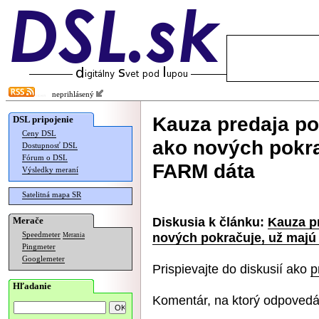
neprihlásený
Kauza predaja p
DSL pripojenie
Ceny DSL
ako nových pokra
Dostupnosť DSL
Fórum o DSL
FARM dáta
Výsledky meraní
Satelitná mapa SR
Diskusia k článku:
Kauza p
Merače
nových pokračuje, už majú
Speedmeter
Merania
Pingmeter
Googlemeter
Prispievajte do diskusií ako
p
Hľadanie
Komentár, na ktorý odpovedá