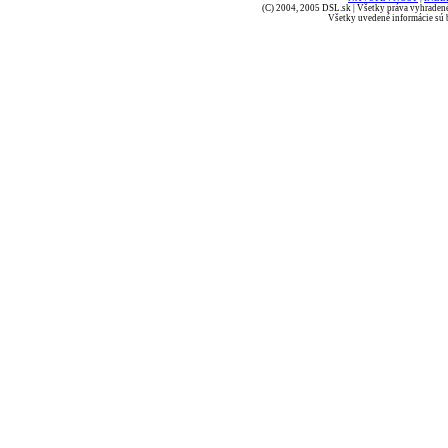
(C) 2004, 2005 DSL.sk | Všetky práva vyhradené
Všetky uvedené informácie sú b