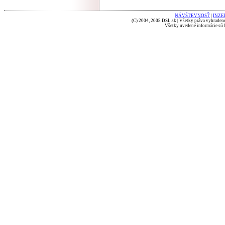
NÁVŠTEVNOSŤ
|
INZE
(C) 2004, 2005 DSL.sk | Všetky práva vyhradené
Všetky uvedené informácie sú b