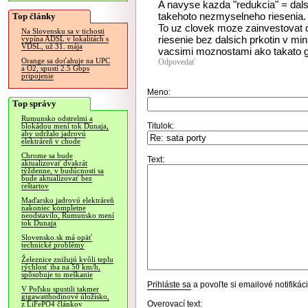
A navyse kazda "redukcia" = da
takehoto nezmyselneho riesenia.
Top články
To uz clovek moze zainvestovat 
Na Slovensku sa v tichosti
riesenie bez dalsich prkotin v mi
vypína ADSL v lokalitách s
VDSL, už 31. mája
vacsimi moznostami ako takato 
Orange sa doťahuje na UPC
Odpovedať
a O2, spustí 2.5 Gbps
pripojenie
Meno:
Top správy
Rumunsko odstrelmi a
Titulok:
blokádou mení tok Dunaja,
aby udržalo jadrovú
elektráreň v chode
Chrome sa bude
Text:
aktualizovať dvakrát
týždenne, v budúcnosti sa
bude aktualizovať bez
reštartov
Maďarsko jadrovú elektráreň
nakoniec kompletne
neodstavilo, Rumunsko mení
tok Dunaja
Slovensko.sk má opäť
technické problémy
Železnice znižujú kvôli teplu
rýchlosť iba na 50 km/h,
spôsobuje to meškanie
Prihláste sa
a povoľte si emailové notifiká
V Poľsku spustili takmer
gigawatthodinové úložisko,
Overovací text:
z LiFePO4 článkov