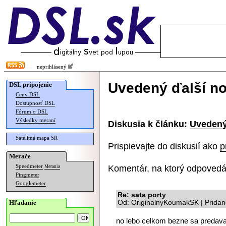
neprihlásený
Uvedený ďalší no
DSL pripojenie
Ceny DSL
Dostupnosť DSL
Fórum o DSL
Výsledky meraní
Diskusia k článku:
Uvedený
Satelitná mapa SR
Prispievajte do diskusií ako
p
Merače
Komentár, na ktorý odpovedá
Speedmeter
Merania
Pingmeter
Googlemeter
Re: sata porty
Hľadanie
Od: OriginalnyKoumakSK | Pridan
no lebo celkom bezne sa predav