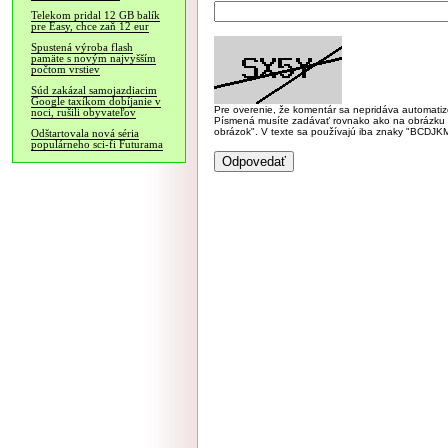
Telekom pridal 12 GB balík
pre Easy, chce zaň 12 eur
Spustená výroba flash
pamäte s novým najvyšším
počtom vrstiev
Súd zakázal samojazdiacim
Google taxíkom dobíjanie v
Pre overenie, že komentár sa nepridáva automatizov
noci, rušili obyvateľov
Písmená musíte zadávať rovnako ako na obrázku veľk
obrázok". V texte sa používajú iba znaky "BC
Odštartovala nová séria
populárneho sci-fi Futurama