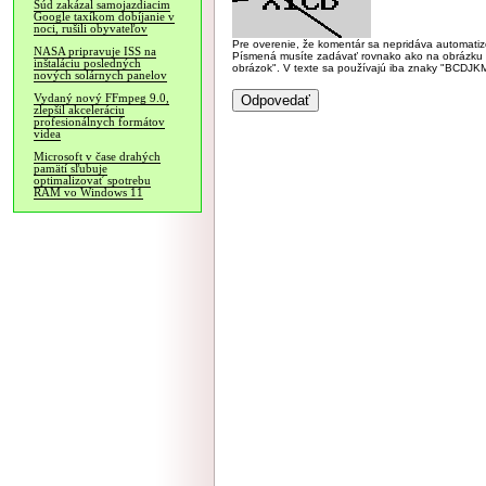
Súd zakázal samojazdiacim
Google taxíkom dobíjanie v
noci, rušili obyvateľov
Pre overenie, že komentár sa nepridáva automatizov
NASA pripravuje ISS na
Písmená musíte zadávať rovnako ako na obrázku veľk
inštaláciu posledných
obrázok". V texte sa používajú iba znaky "BC
nových solárnych panelov
Vydaný nový FFmpeg 9.0,
zlepšil akceleráciu
profesionálnych formátov
videa
Microsoft v čase drahých
pamätí sľubuje
optimalizovať spotrebu
RAM vo Windows 11