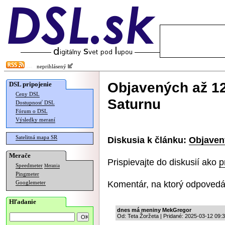
neprihlásený
Objavených až 1
DSL pripojenie
Ceny DSL
Saturnu
Dostupnosť DSL
Fórum o DSL
Výsledky meraní
Satelitná mapa SR
Diskusia k článku:
Objaven
Merače
Prispievajte do diskusií ako
p
Speedmeter
Merania
Pingmeter
Komentár, na ktorý odpovedá
Googlemeter
Hľadanie
dnes má meniny MekGregor
Od: Teta Žoržeta | Pridané: 2025-03-12 09: