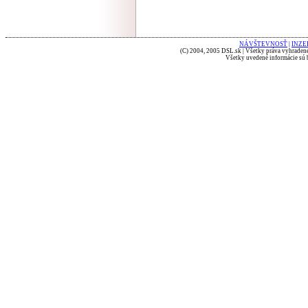
NÁVŠTEVNOSŤ
|
INZE
(C) 2004, 2005 DSL.sk | Všetky práva vyhradené
Všetky uvedené informácie sú b