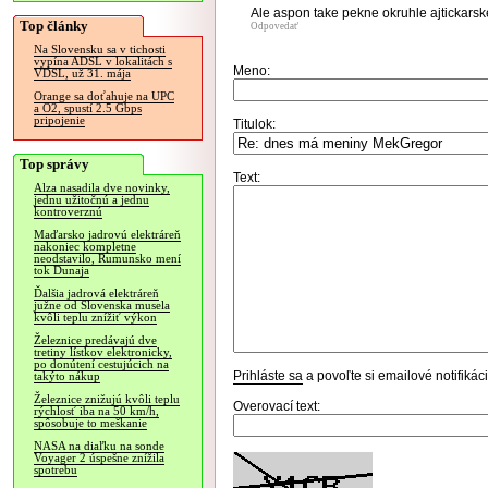
Ale aspon take pekne okruhle ajtickarske 
Top články
Odpovedať
Na Slovensku sa v tichosti
vypína ADSL v lokalitách s
Meno:
VDSL, už 31. mája
Orange sa doťahuje na UPC
a O2, spustí 2.5 Gbps
pripojenie
Titulok:
Top správy
Text:
Alza nasadila dve novinky,
jednu užitočnú a jednu
kontroverznú
Maďarsko jadrovú elektráreň
nakoniec kompletne
neodstavilo, Rumunsko mení
tok Dunaja
Ďalšia jadrová elektráreň
južne od Slovenska musela
kvôli teplu znížiť výkon
Železnice predávajú dve
tretiny lístkov elektronicky,
po donútení cestujúcich na
Prihláste sa
a povoľte si emailové notifiká
takýto nákup
Železnice znižujú kvôli teplu
Overovací text:
rýchlosť iba na 50 km/h,
spôsobuje to meškanie
NASA na diaľku na sonde
Voyager 2 úspešne znížila
spotrebu