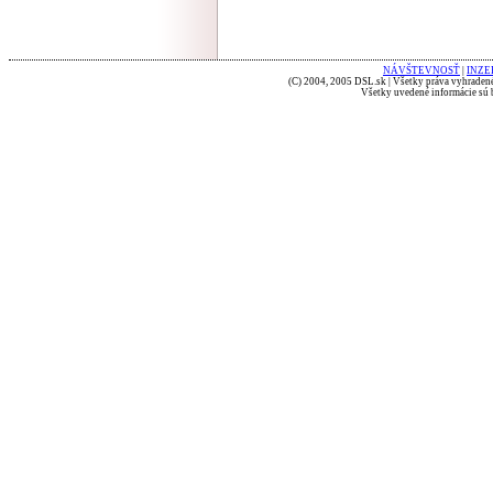
NÁVŠTEVNOSŤ
|
INZE
(C) 2004, 2005 DSL.sk | Všetky práva vyhradené
Všetky uvedené informácie sú b