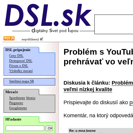
neprihlásený
Problém s YouTu
DSL pripojenie
Ceny DSL
prehrávať vo veľm
Dostupnosť DSL
Fórum o DSL
Výsledky meraní
Satelitná mapa SR
Diskusia k článku:
Problém
veľmi nízkej kvalite
Merače
Speedmeter
Merania
Prispievajte do diskusií ako
p
Pingmeter
Googlemeter
Komentár, na ktorý odpovedá
Hľadanie
Re: u mna bezne