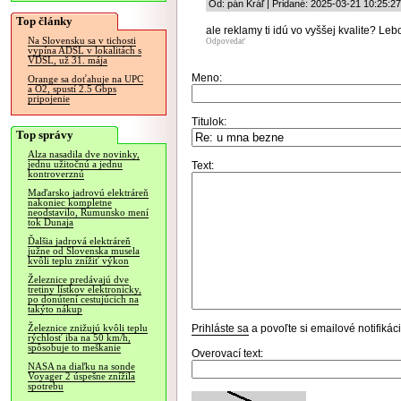
Od: pán Kráľ | Pridané: 2025-03-21 10:25:27
Top články
ale reklamy ti idú vo vyššej kvalite? Lebo
Na Slovensku sa v tichosti
Odpovedať
vypína ADSL v lokalitách s
VDSL, už 31. mája
Meno:
Orange sa doťahuje na UPC
a O2, spustí 2.5 Gbps
pripojenie
Titulok:
Top správy
Alza nasadila dve novinky,
jednu užitočnú a jednu
Text:
kontroverznú
Maďarsko jadrovú elektráreň
nakoniec kompletne
neodstavilo, Rumunsko mení
tok Dunaja
Ďalšia jadrová elektráreň
južne od Slovenska musela
kvôli teplu znížiť výkon
Železnice predávajú dve
tretiny lístkov elektronicky,
po donútení cestujúcich na
takýto nákup
Prihláste sa
a povoľte si emailové notifiká
Železnice znižujú kvôli teplu
rýchlosť iba na 50 km/h,
spôsobuje to meškanie
Overovací text:
NASA na diaľku na sonde
Voyager 2 úspešne znížila
spotrebu