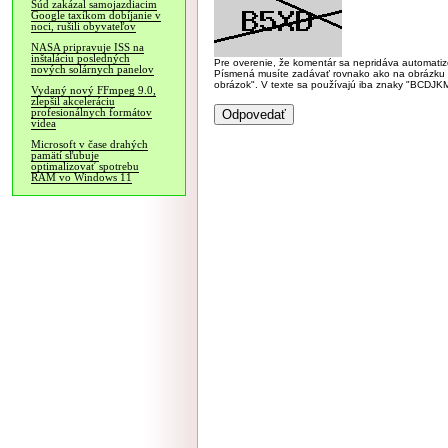
Súd zakázal samojazdiacim
Google taxíkom dobíjanie v
noci, rušili obyvateľov
NASA pripravuje ISS na
inštaláciu posledných
Pre overenie, že komentár sa nepridáva automatizov
nových solárnych panelov
Písmená musíte zadávať rovnako ako na obrázku veľk
obrázok". V texte sa používajú iba znaky "BC
Vydaný nový FFmpeg 9.0,
zlepšil akceleráciu
profesionálnych formátov
videa
Microsoft v čase drahých
pamätí sľubuje
optimalizovať spotrebu
RAM vo Windows 11