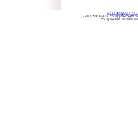
NÁVŠTEVNOSŤ
|
INZE
(C) 2004, 2005 DSL.sk | Všetky práva vyhradené
Všetky uvedené informácie sú b