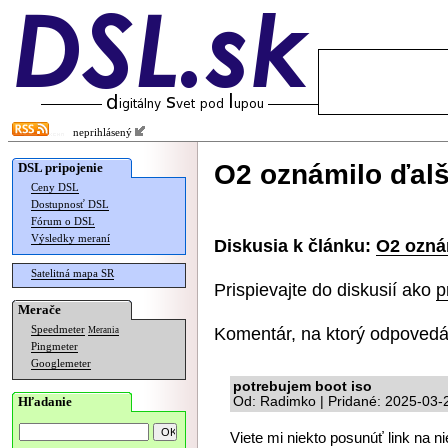
neprihlásený
O2 oznámilo ďalš
DSL pripojenie
Ceny DSL
Dostupnosť DSL
Fórum o DSL
Výsledky meraní
Diskusia k článku:
O2 oznám
Satelitná mapa SR
Prispievajte do diskusií ako
p
Merače
Komentár, na ktorý odpovedá
Speedmeter
Merania
Pingmeter
Googlemeter
potrebujem boot iso
Hľadanie
Od: Radimko | Pridané: 2025-03-
Viete mi niekto posunúť link na 