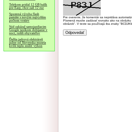
Telekom pridal 12 GB balík
pre Easy, chce zaň 12 eur
Spustená výroba flash
pamäte s novým najvyšším
Pre overenie, že komentár sa nepridáva automatizov
počtom vrstiev
Písmená musíte zadávať rovnako ako na obrázku veľk
obrázok". V texte sa používajú iba znaky "BC
Súd zakázal samojazdiacim
Google taxíkom dobíjanie v
noci, rušili obyvateľov
Ďalšia jadrová elektráreň
južne od Slovenska musela
kvôli teplu znížiť výkon