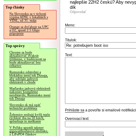
najlepšie 22H2 českú? Aby nevyp
dík
Top články
Odpovedať
Na Slovensku sa v tichosti
vypína ADSL v lokalitách s
VDSL, už 31. mája
Meno:
Orange sa doťahuje na UPC
a O2, spustí 2.5 Gbps
pripojenie
Titulok:
Top správy
Chrome sa bude
Text:
aktualizovať dvakrát
týždenne, v budúcnosti sa
bude aktualizovať bez
reštartov
Rumunsko odstrelmi a
blokádou mení tok Dunaja,
aby udržalo jadrovú
elektráreň v chode
Maďarsko jadrovú elektráreň
nakoniec kompletne
neodstavilo, Rumunsko mení
tok Dunaja
Slovensko.sk má opäť
technické problémy
Prihláste sa
a povoľte si emailové notifiká
Železnice znižujú kvôli teplu
rýchlosť iba na 50 km/h,
Overovací text:
spôsobuje to meškanie
V Poľsku spustili takmer
gigawatthodinové úložisko,
z LiFePO4 článkov