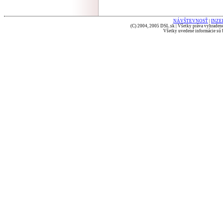
NÁVŠTEVNOSŤ
|
INZE
(C) 2004, 2005 DSL.sk | Všetky práva vyhradené
Všetky uvedené informácie sú b