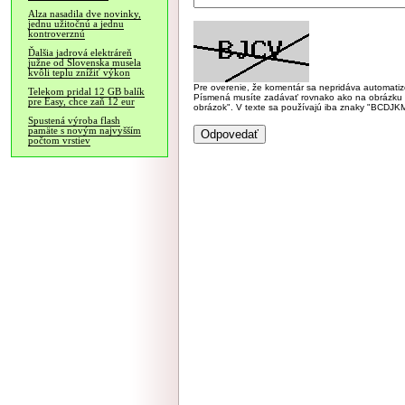
Alza nasadila dve novinky,
jednu užitočnú a jednu
kontroverznú
Ďalšia jadrová elektráreň
južne od Slovenska musela
kvôli teplu znížiť výkon
Pre overenie, že komentár sa nepridáva automatizov
Telekom pridal 12 GB balík
Písmená musíte zadávať rovnako ako na obrázku veľk
pre Easy, chce zaň 12 eur
obrázok". V texte sa používajú iba znaky "BC
Spustená výroba flash
pamäte s novým najvyšším
počtom vrstiev