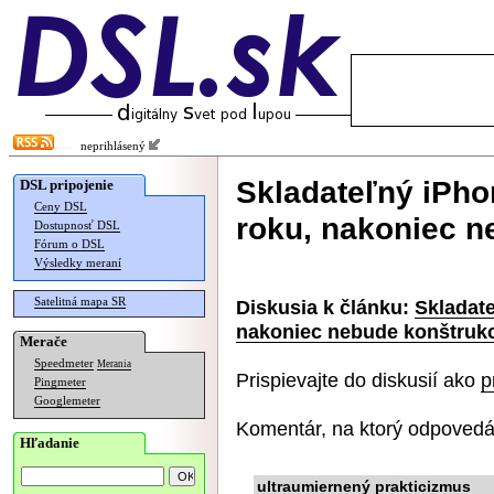
neprihlásený
Skladateľný iPh
DSL pripojenie
Ceny DSL
roku, nakoniec n
Dostupnosť DSL
Fórum o DSL
Výsledky meraní
Satelitná mapa SR
Diskusia k článku:
Skladat
nakoniec nebude konštrukc
Merače
Speedmeter
Merania
Prispievajte do diskusií ako
p
Pingmeter
Googlemeter
Komentár, na ktorý odpovedá
Hľadanie
ultraumiernený prakticizmus