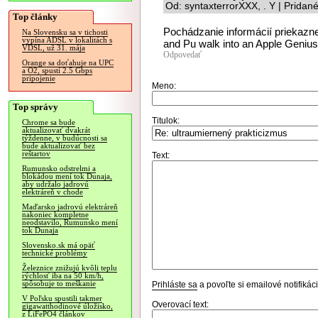
Od: syntaxterrorXXX, . Y | Pridan
Top články
Pochádzanie informácií priekaz
Na Slovensku sa v tichosti
vypína ADSL v lokalitách s
and Pu walk into an Apple Genius 
VDSL, už 31. mája
Odpovedať
Orange sa doťahuje na UPC
a O2, spustí 2.5 Gbps
pripojenie
Meno:
Top správy
Titulok:
Chrome sa bude
aktualizovať dvakrát
týždenne, v budúcnosti sa
bude aktualizovať bez
reštartov
Text:
Rumunsko odstrelmi a
blokádou mení tok Dunaja,
aby udržalo jadrovú
elektráreň v chode
Maďarsko jadrovú elektráreň
nakoniec kompletne
neodstavilo, Rumunsko mení
tok Dunaja
Slovensko.sk má opäť
technické problémy
Železnice znižujú kvôli teplu
rýchlosť iba na 50 km/h,
spôsobuje to meškanie
Prihláste sa
a povoľte si emailové notifiká
V Poľsku spustili takmer
Overovací text:
gigawatthodinové úložisko,
z LiFePO4 článkov